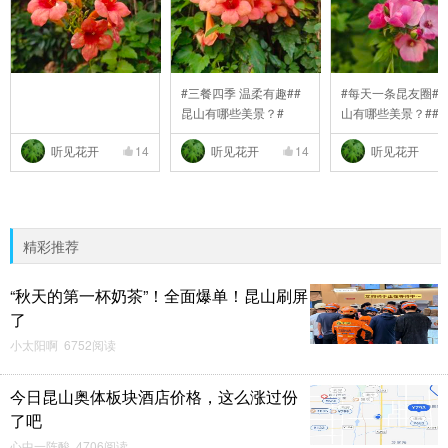
#三餐四季 温柔有趣##
#每天一条昆友圈##
昆山有哪些美景？#
山有哪些美景？##
..
听见花开
14
听见花开
14
听见花开
精彩推荐
“秋天的第一杯奶茶”！全面爆单！昆山刷屏
了
小太阳啊 6752阅读
今日昆山奥体板块酒店价格，这么涨过份
了吧
心中一阵酸 4706阅读