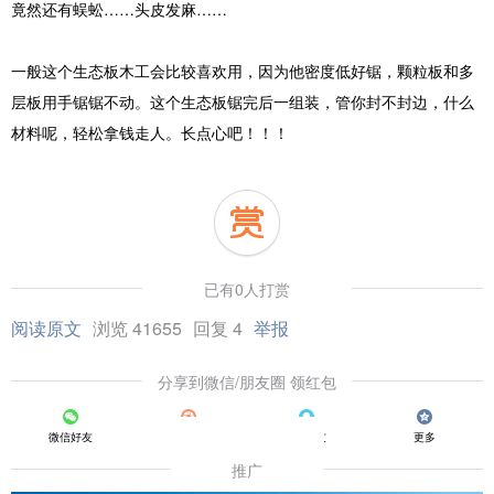
竟然还有蜈蚣……头皮发麻……
一般这个生态板木工会比较喜欢用，因为他密度低好锯，颗粒板和多
层板用手锯锯不动。这个生态板锯完后一组装，管你封不封边，什么
材料呢，轻松拿钱走人。长点心吧！！！
已有0人打赏
阅读原文
浏览 41655
回复 4
举报
分享到微信/朋友圈 领红包
微信好友
朋友圈
QQ好友
更多
推广