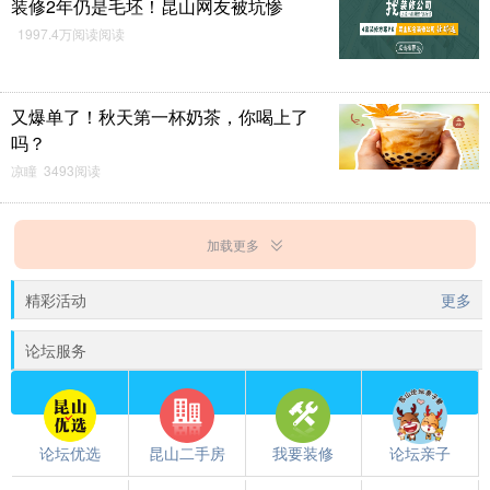
装修2年仍是毛坯！昆山网友被坑惨
1997.4万阅读阅读
又爆单了！秋天第一杯奶茶，你喝上了
吗？
凉瞳 3493阅读
加载更多
精彩活动
更多
论坛服务
论坛优选
昆山二手房
我要装修
论坛亲子