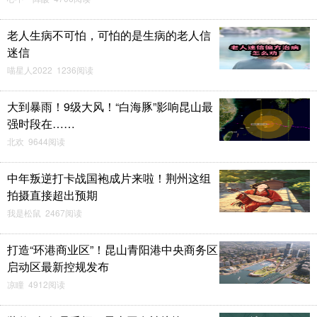
老人生病不可怕，可怕的是生病的老人信
迷信
喵星人2022 1236阅读
大到暴雨！9级大风！“白海豚”影响昆山最
强时段在……
北欢 9644阅读
中年叛逆打卡战国袍成片来啦！荆州这组
拍摄直接超出预期
我是松鼠 2467阅读
打造“环港商业区”！昆山青阳港中央商务区
启动区最新控规发布
凉瞳 4912阅读