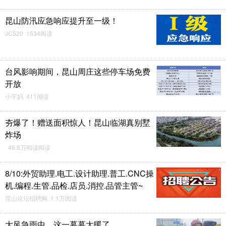
昆山防汛应急响应提升至一级！
JC520 1634阅读
台风影响期间，昆山周庄这些停车场免费
开放
小宇妈 411阅读
夯爆了！赠送面积惊人！昆山临湖真别墅
炸场
46.8万阅读阅读
8/10:外贸助理.电工.设计助理.普工.CNC操
机.编程.生管.品检.店员.消控.品管主管~
昆山论坛招聘网 1.1万阅读
大风急雨中，这一幕幕太暖了