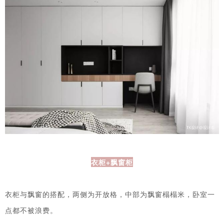
衣柜+飘窗柜
衣柜与飘窗的搭配，两侧为开放格，中部为飘窗榻榻米，卧室一
点都不被浪费。