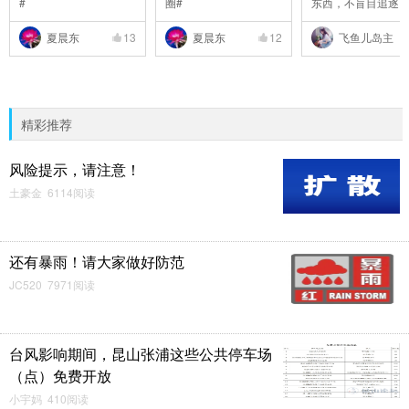
#
圈#
东西，不盲目追逐
..
夏晨东
13
夏晨东
12
飞鱼儿岛主
精彩推荐
风险提示，请注意！
土豪金 6114阅读
还有暴雨！请大家做好防范
JC520 7971阅读
台风影响期间，昆山张浦这些公共停车场
（点）免费开放
小宇妈 410阅读