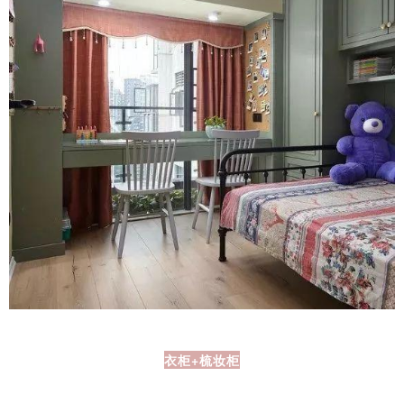
衣柜+梳妆柜