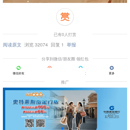
已有0人打赏
阅读原文
浏览 32074
回复 1
举报
分享到微信/朋友圈 领红包
微信好友
朋友圈
QQ好友
更多
推广