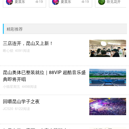
夏晨东
19
夏晨东
19
听见花开
精彩推荐
三店连开，昆山又上新！
断心锁 4091阅读
昆山奥体已整装就位｜88VIP 超酷音乐盛
典即将开唱
小猫星期五 4498阅读
回嚼昆山学子之夜
JC520 6122阅读