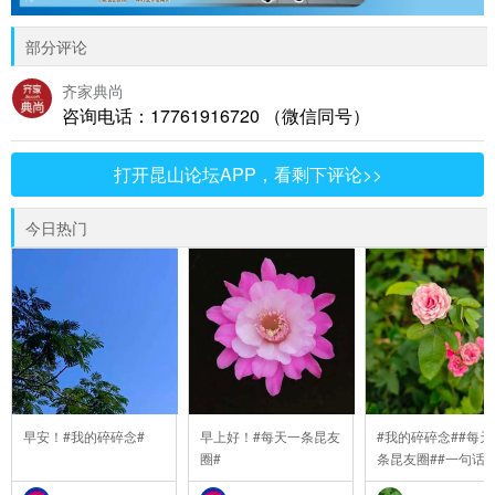
部分评论
齐家典尚
咨询电话：17761916720 （微信同号）
打开昆山论坛APP，看剩下评论>>
今日热门
早安！#我的碎碎念#
早上好！#每天一条昆友
#我的碎碎念##每天
圈#
条昆友圈##一句话
..