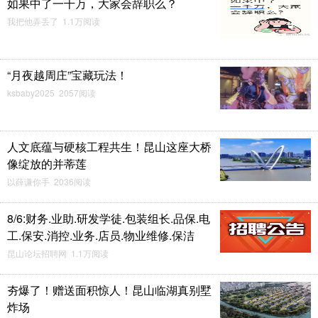
如果中了一千万，大家会辞职么？
我把他弄丢了 1.1万阅读
“月夜越周庄”宝藏玩法！
ksbaby2025 2057阅读
人文底蕴与硬核工程共生！昆山这座大桥
像绽放的并蒂莲
以薛谦你手 2036阅读
8/6:财务.业助.研发学徒.包装组长.品保.电
工.保安.消控.业务.店员.物业维修.保洁
昆山论坛招聘网 1.1万阅读
夯爆了！赠送面积惊人！昆山临湖真别墅
炸场