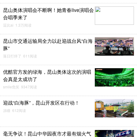
昆山奥体演唱会不断啊！她青春live演唱会
夏晨东
17
飞鱼儿岛主
16
合唱季来了
逗比ai 1.3万阅读
昆山市交通运输局全力以赴迎战台风“白海
豚”
落日打烊了 611阅读
来了来了来了来了刚刚
快乐大本营#我的碎碎念
优酷官方发的绿海，昆山奥体这次的演唱
醒
# #有趣小视频#
会真是太成功了
smile危笑 9347阅读
冰雪飞舞
15
鱼走海哭
15
迎战“白海豚”，昆山开发区在行动！
凉瞳 612阅读
毫无争议！昆山中华园夜市才最有烟火气