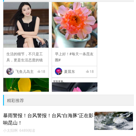
生活的细节，不只是工
早上好！#每天一条昆友
具，更是生活态度的镜
圈#
..
飞鱼儿岛主
18
夏晨东
18
精彩推荐
暴雨警报！台风警报！台风“白海豚”正在影
响昆山！
早安！#我的碎碎念#
早安～
小太阳啊 6489阅读