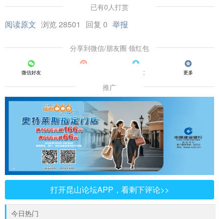
已有0人打赏
阅读原文
浏览 28501
回复 0
举报
分享到微信/朋友圈 领红包
微信好友
朋友圈
QQ好友
更多
推广
打开昆山论坛APP，看剩下评论>>
今日热门