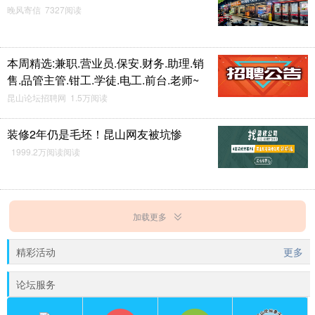
晚风寄信 7327阅读
白海豚表演节目了
早安#每天一条昆友圈
##昆山有哪些美景？#
本周精选:兼职.营业员.保安.财务.助理.销
冰雪飞舞
14
徐晋
14
售.品管主管.钳工.学徒.电工.前台.老师~
昆山论坛招聘网 1.5万阅读
装修2年仍是毛坯！昆山网友被坑惨
1999.2万阅读阅读
加载更多
精彩活动
更多
论坛服务