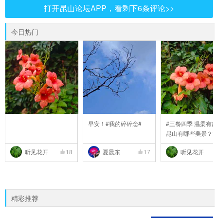
打开昆山论坛APP，看剩下6条评论>>
今日热门
早安！#我的碎碎念#
#三餐四季 温柔有趣
昆山有哪些美景？#
听见花开
18
夏晨东
17
听见花开
精彩推荐