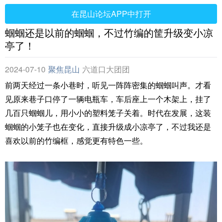
在昆山论坛APP中打开
蝈蝈还是以前的蝈蝈，不过竹编的筐升级变小凉
亭了！
2024-07-10
聚焦昆山
六道口大团团
前两天经过一条小巷时，听见一阵阵密集的蝈蝈叫声。才看
见原来巷子口停了一辆电瓶车，车后座上一个木架上，挂了
几百只蝈蝈儿，用小小的塑料笼子关着。时代在发展，这装
蝈蝈的小笼子也在变化，直接升级成小凉亭了，不过我还是
喜欢以前的竹编框，感觉更有特色一些。