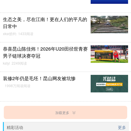
生态之美，尽在江南！更在人们的平凡的
日常中
xksr皓钧 1433阅读
恭喜昆山陈佳炜！2026年U20田径世青赛
男子链球决赛夺冠
kstyl 2249阅读
装修2年仍是毛坯！昆山网友被坑惨
1998万阅读阅读
加载更多
精彩活动
更多