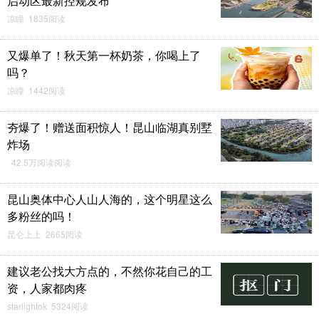
启动区最新控规发布
凉瞳 1835阅读
又爆单了！秋天第一杯奶茶，你喝上了
吗？
凉瞳 1442阅读
夯爆了！赠送面积惊人！昆山临湖真别墅
炸场
42.5万阅读阅读
昆山奥体中心人山人海的，这个明星这么
多粉丝的吗！
昆仑上上 2665阅读
建议老公找大方点的，不然你花自己的工
资，人家都肉疼
starlightok 5324阅读