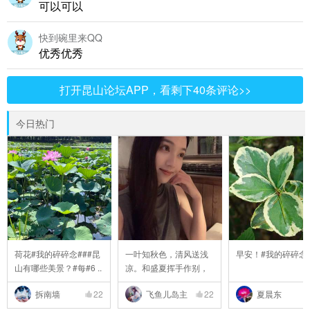
可以可以
快到碗里来QQ
优秀优秀
打开昆山论坛APP，看剩下40条评论>>
今日热门
荷花#我的碎碎念###昆
一叶知秋色，清风送浅
早安！#我的碎碎念
山有哪些美景？#每#6 ..
凉。和盛夏挥手作别，
..
拆南墙
22
飞鱼儿岛主
22
夏晨东