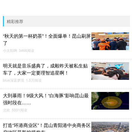
精彩推荐
“秋天的第一杯奶茶”！全面爆单！昆山刷屏
了
小太阳啊 3466阅读
明天就是音乐盛典了，成毅昨天被私生贴
车了，大家一定要理智追星啊！
blue深蓝梦境 1.5万阅读
大到暴雨！9级大风！“白海豚”影响昆山最
强时段在……
北欢 5331阅读
打造“环港商业区”！昆山青阳港中央商务区