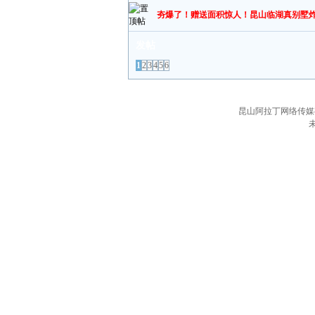
夯爆了！赠送面积惊人！昆山临湖真别墅
发帖
1
2
3
4
5
6
昆山阿拉丁网络传媒有限