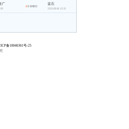
推广
蓝石
6
/110831
-09
2026-08-06 10:19
ICP备10046361号-25
究