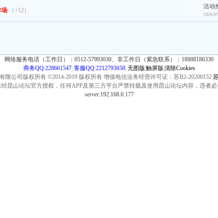
活动
炸场
（+12）
2026-07
网络服务电话（工作日）：0512-57993030、非工作日（紧急联系）：18888186330
商务QQ:228661547
|
客服QQ:2212793658
|
无图版
|
触屏版
|
清除Cookies
公司版权所有 ©2014-2019 版权所有 增值电信业务经营许可证：苏B2-20200152
苏
未经昆山论坛官方授权，任何APP及第三方平台严禁转载及使用昆山论坛内容，违者必
server:192.168.0.177