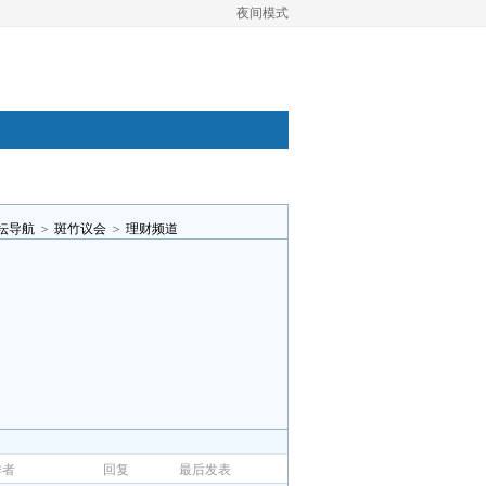
夜间模式
坛导航
>
斑竹议会
>
理财频道
作者
回复
最后发表