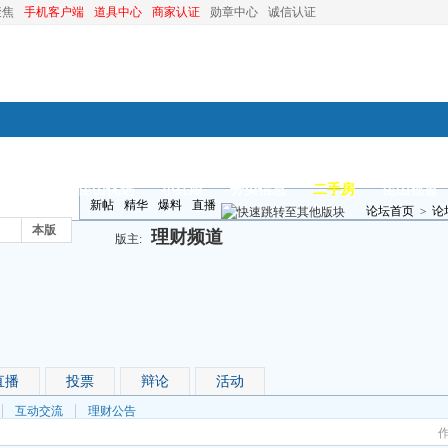
聚焦
手机客户端
道具中心
商家认证
勋章中心
诚信认证
装修
昆山优选
小红娘
分类信息
二手房
昆山视窗
新帖
精华
爆料
直播
论坛首页
>
论
本版
理财频道
版主:
直播
投票
辩论
活动
互动交流
理财公告