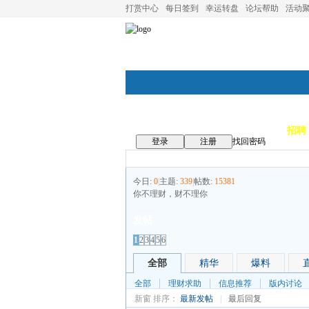
打赏中心
每日签到
幸运转盘
论坛帮助
活动
论坛首页
论坛导航
商家
招聘
登录
注册
找回密码
今日:
0
|
主题:
339
|
帖数:
15381
你不理财，财不理你
发帖
1
2
3
4
5
6
全部
精华
爆料
全部
理财求助
信息推荐
版内讨论
新窗
排序：
最新发帖
|
最后回复