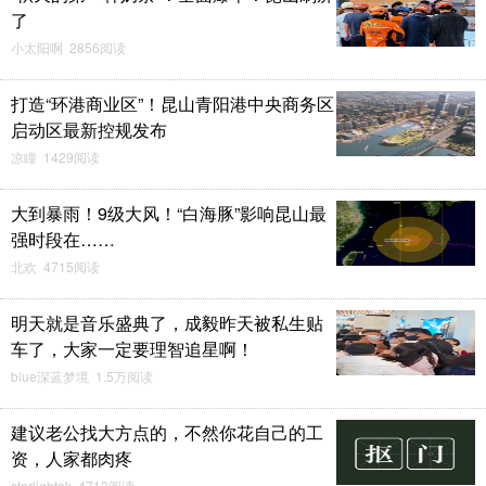
了
小太阳啊 2856阅读
打造“环港商业区”！昆山青阳港中央商务区
启动区最新控规发布
凉瞳 1429阅读
大到暴雨！9级大风！“白海豚”影响昆山最
强时段在……
北欢 4715阅读
明天就是音乐盛典了，成毅昨天被私生贴
车了，大家一定要理智追星啊！
blue深蓝梦境 1.5万阅读
建议老公找大方点的，不然你花自己的工
资，人家都肉疼
starlightok 4713阅读