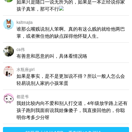
如果只是随口一说无所为的，如果是一本正经说你家
孩子真笨，那可不行
ksltmajia
谁那么嘴贱说别人笨啊。真的有这么贱的就给他两巴
掌，或者揪住他的缺点踩得他怀疑人生。
cs伟
有善意和恶意的叫，具体看情况咯
水瓶座girl
如果是事实，是不是更加说不得？所以一般人怎么会
轻易说别人家的小孩笨蛋
都是爷
我娃比较内向不爱和别人打交道，4年级放学路上还有
孩子跑到我面前说我娃像傻子，我直接回他的，你聪
明你考多少分呀