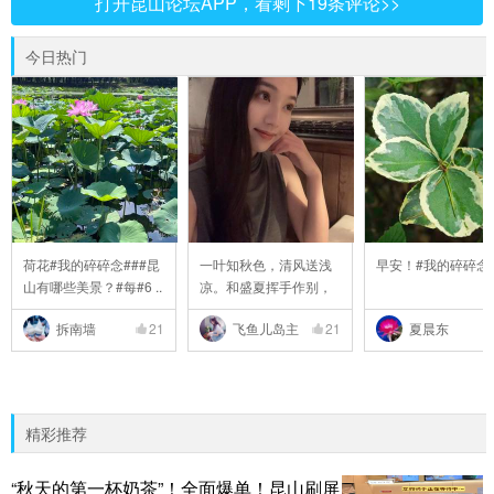
打开昆山论坛APP，看剩下19条评论>>
今日热门
荷花#我的碎碎念###昆
一叶知秋色，清风送浅
早安！#我的碎碎念
山有哪些美景？#每#6 ..
凉。和盛夏挥手作别，
..
拆南墙
21
飞鱼儿岛主
21
夏晨东
精彩推荐
“秋天的第一杯奶茶”！全面爆单！昆山刷屏