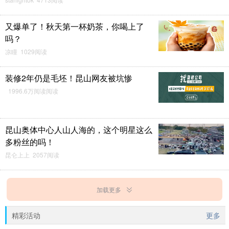
又爆单了！秋天第一杯奶茶，你喝上了
吗？
凉瞳 1029阅读
装修2年仍是毛坯！昆山网友被坑惨
1996.6万阅读阅读
昆山奥体中心人山人海的，这个明星这么
多粉丝的吗！
昆仑上上 2057阅读
加载更多
精彩活动
更多