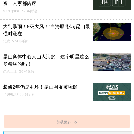
资，人家都肉疼
starlightok 5734阅读
大到暴雨！9级大风！“白海豚”影响昆山最
强时段在……
北欢 5741阅读
昆山奥体中心人山人海的，这个明星这么
多粉丝的吗！
昆仑上上 3074阅读
装修2年仍是毛坯！昆山网友被坑惨
1996.7万阅读阅读
加载更多