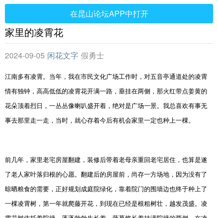
在昆山论坛APP中打开
家里的凌霄花
2024-09-05
闲花文字
假勇士
江南多有凌霄。当年，我在市民文化广场工作时，对五音亭通道处的凌霄
情有独钟，高高低低的凌霄花开满一路，垂挂在两侧，那火红带点姜黄的
花朵顶着烈日，一丛丛像喇叭盛开着，绝对是广场一景。我总喜欢有事无
事去那里走一走，当时，就心存着今后有机会家里一定也种上一棵。
前几年，家里老宅房屋翻建，装修后带着老母亲重回老宅居住，也算是遂
了老人家叶落归根的心愿。翻建后的房屋前，尚存一方场地，因为没有了
晾晒粮食的需要，正好规划成庭院绿化，靠着院门的围墙边也终于种上了
一棵凌霄树，第一年就爬藤开花，到现在已经是根粗树壮，越发茂盛。凌