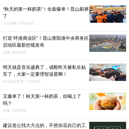
“秋天的第一杯奶茶”！全面爆单！昆山刷屏
了
小太阳啊 3672阅读
打造“环港商业区”！昆山青阳港中央商务区
启动区最新控规发布
凉瞳 2453阅读
明天就是音乐盛典了，成毅昨天被私生贴
车了，大家一定要理智追星啊！
blue深蓝梦境 1.6万阅读
又爆单了！秋天第一杯奶茶，你喝上了
吗？
凉瞳 1850阅读
建议老公找大方点的，不然你花自己的工