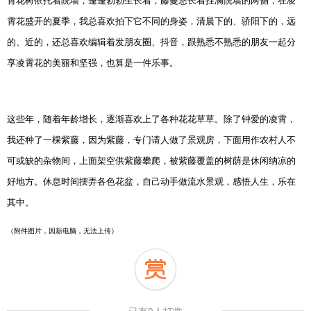
霄花树依托着院墙，蓬蓬勃勃生长着，藤蔓悠长着挂满院墙的两侧，在凌
霄花盛开的夏季，我总喜欢拍下它不同的身姿，清晨下的、骄阳下的，远
的、近的，还总喜欢编辑着发朋友圈、抖音，跟熟悉不熟悉的朋友一起分
享凌霄花的美丽和坚强，也算是一件乐事。
这些年，随着年龄增长，逐渐喜欢上了各种花花草草。除了钟爱的凌霄，
我还种了一棵紫藤，因为紫藤，专门请人做了景观房，下面用作农村人不
可或缺的杂物间，上面架空供紫藤攀爬，被紫藤覆盖的树荫是休闲纳凉的
好地方。休息时间摆弄各色花盆，自己动手做流水景观，感悟人生，乐在
其中。
（附件图片，因新电脑，无法上传）