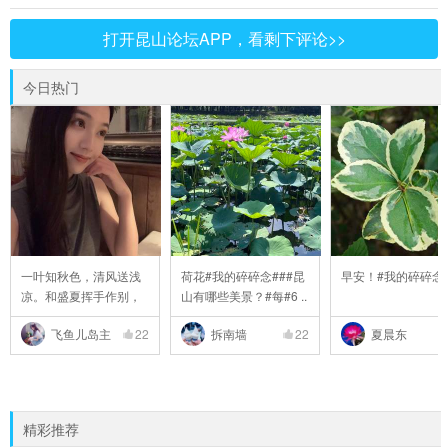
打开昆山论坛APP，看剩下评论>>
今日热门
一叶知秋色，清风送浅
荷花#我的碎碎念###昆
早安！#我的碎碎念
凉。和盛夏挥手作别，
山有哪些美景？#每#6 ..
..
飞鱼儿岛主
22
拆南墙
22
夏晨东
精彩推荐