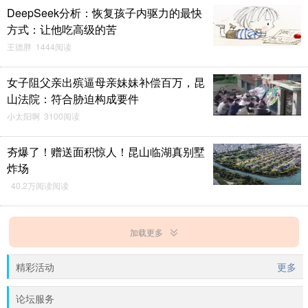
DeepSeek分析：恢复孩子内驱力的最快
方式：让他吃高级的苦
王德胖 1444阅读
女子阻父亲出殡逼母亲妹妹补偿百万，昆
山法院：符合胁迫构成要件
小太阳啊 3100阅读
夯爆了！赠送面积惊人！昆山临湖真别墅
炸场
40.2万阅读阅读
加载更多
精彩活动
更多
论坛服务