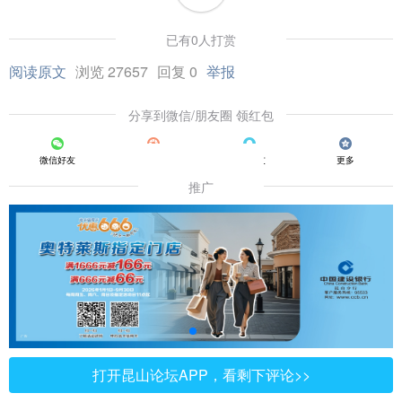
已有0人打赏
阅读原文
浏览 27657
回复 0
举报
分享到微信/朋友圈 领红包
微信好友
朋友圈
QQ好友
更多
推广
打开昆山论坛APP，看剩下评论>>