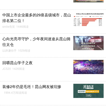
中国上市企业最多的29座县级城市，昆山
排名第二位！
smile危笑 1446阅读
心向光亮寻守护，少年夜间迷途从昆山骑
往太仓
以薛谦你手 1029阅读
回嚼昆山学子之夜
JC520 1426阅读
装修2年仍是毛坯！昆山网友被坑惨
1994.4万阅读阅读