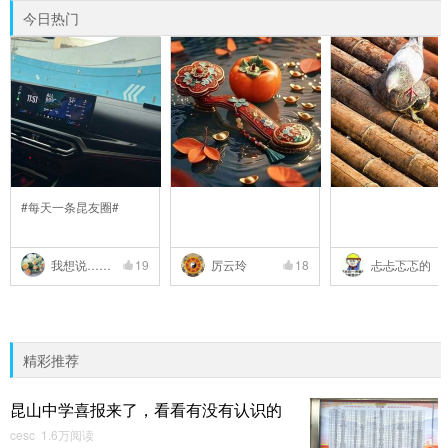
今日热门
#每天一条昆友圈#
我想说……
19
厉云玲
18
忐忐忑忑的
精彩推荐
昆山中学喜报来了，看看有没有认识的
cesc 1.6万阅读