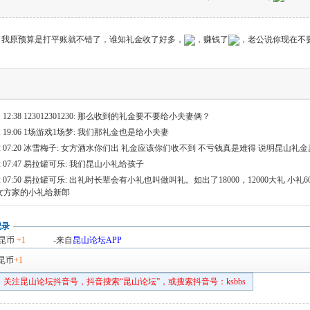
，我原预算是打平账就不错了，谁知礼金收了好多，
，赚钱了
，老公说你现在不
 12:38
123012301230: 那么收到的礼金要不要给小夫妻俩？
 19:06
1场游戏1场梦: 我们那礼金也是给小夫妻
 07:20
冰雪梅子: 女方酒水你们出 礼金应该你们收不到 不亏钱真是难得 说明昆山礼金
 07:47
易拉罐可乐: 我们昆山小礼给孩子
 07:50
易拉罐可乐: 出礼时长辈会有小礼也叫做叫礼。如出了18000，12000大礼 小礼6
女方家的小礼给新郎
记录
昆币
+1
-来自
昆山论坛APP
昆币
+1
关注昆山论坛抖音号，抖音搜索“昆山论坛”，或搜索抖音号：ksbbs