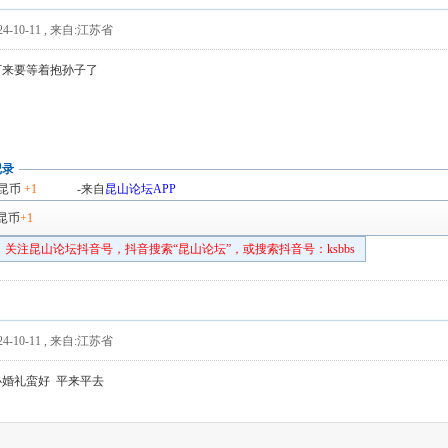
4-10-11
,
来自:江苏省
下来要等着抱孙子了
记录
昆币
+1
-来自
昆山论坛APP
昆币
+1
关注昆山论坛抖音号，抖音搜索“昆山论坛”，或搜索抖音号：ksbbs
4-10-11
,
来自:江苏省
婚礼蛮好 平来平去