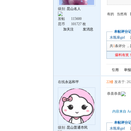
级别:
昆山名人
有的 当然有 
发帖
115600
昆币
101727 枚
加关注
发消息
本帖评分
水瓶座girl
共
1
条评分
，
爆料有奖！
引用
举报
在线
永远和平
22楼
发表于: 202
恭喜恭喜
内容来自 An
本帖评分
级别:
昆山普通市民
水瓶座girl