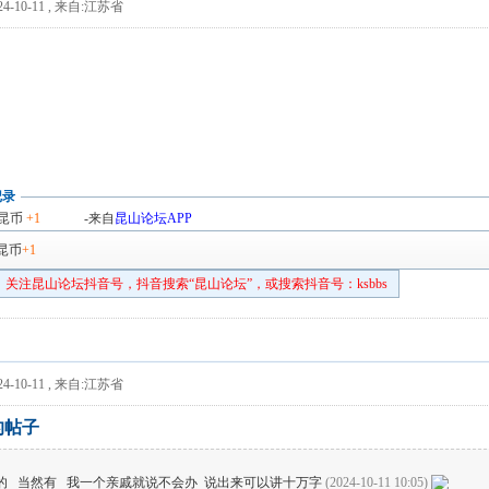
4-10-11
,
来自:江苏省
记录
昆币
+1
-来自
昆山论坛APP
昆币
+1
关注昆山论坛抖音号，抖音搜索“昆山论坛”，或搜索抖音号：ksbbs
4-10-11
,
来自:江苏省
的帖子
的 当然有 我一个亲戚就说不会办 说出来可以讲十万字
(2024-10-11 10:05)