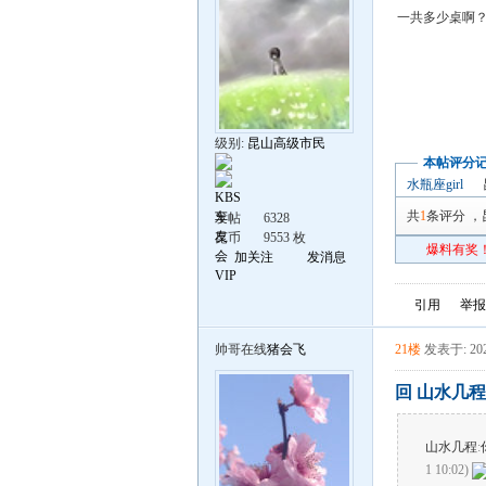
一共多少桌啊
级别:
昆山高级市民
本帖评分
水瓶座girl
共
1
条评分
，
发帖
6328
昆币
9553 枚
爆料有奖！
加关注
发消息
引用
举报
帅哥在线
猪会飞
21楼
发表于: 202
回 山水几程
山水几程
:
1 10:02)