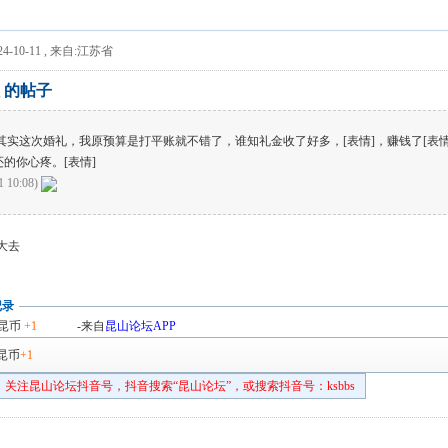
4-10-11
,
来自:江苏省
 的帖子
其实这次婚礼，我原预算是打平账就不错了，谁知礼金收了好多，[表情]，赚钱了[表
的你心疼。[表情]
1 10:08)
大去
记录
昆币
+1
-来自
昆山论坛APP
昆币
+1
关注昆山论坛抖音号，抖音搜索“昆山论坛”，或搜索抖音号：ksbbs