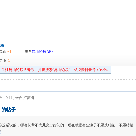
？
记录
昆币
+1
-来自
昆山论坛APP
昆币
+1
关注昆山论坛抖音号，抖音搜索“昆山论坛”，或搜索抖音号：ksbbs
4-10-11
,
来自:江苏省
 的帖子
你这话说的，哪有长辈不为儿女办婚礼的，现在就是有些孩子不愿找对象，不愿结婚，急S老