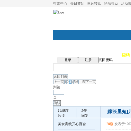
打赏中心
每日签到
幸运转盘
论坛帮助
活动
论坛首页
论坛导航
商家
招聘
登录
注册
找回密码
返回列表
上一页
1
2
3
4
5
6
...15
下一页
到第
页
确认
159838
149
[家长里短]
阅读
回复
美女离线
开心百合
20楼
发表于: 202