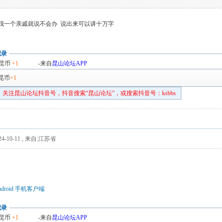
我一个亲戚就说不会办 说出来可以讲十万字
记录
昆币
+1
-来自
昆山论坛APP
昆币
+1
关注昆山论坛抖音号，抖音搜索“昆山论坛”，或搜索抖音号：ksbbs
4-10-11
,
来自:江苏省
droid 手机客户端
记录
昆币
+1
-来自
昆山论坛APP