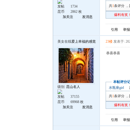
共
1
条评分
，
发帖
1734
昆币
2862 枚
爆料有奖！
加关注
发消息
引用
举报
美女在线
爱上幸福的感觉
23楼
发表于: 202
恭喜恭喜
本帖评分
级别:
昆山名人
水瓶座girl
共
1
条评分
，
发帖
37155
昆币
69968 枚
爆料有奖！
加关注
发消息
引用
举报