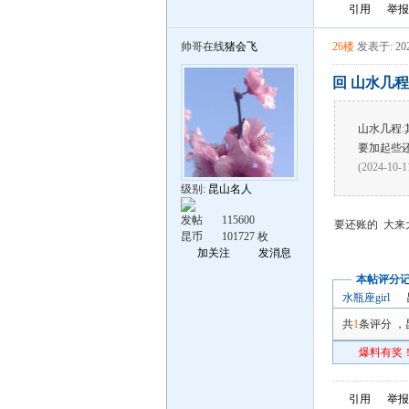
引用
举报
帅哥在线
猪会飞
26楼
发表于: 202
回 山水几程
山水几程
:
要加起些还
(2024-10-1
级别:
昆山名人
发帖
115600
要还账的 大来
昆币
101727 枚
加关注
发消息
本帖评分
水瓶座girl
共
1
条评分
，
爆料有奖！
引用
举报