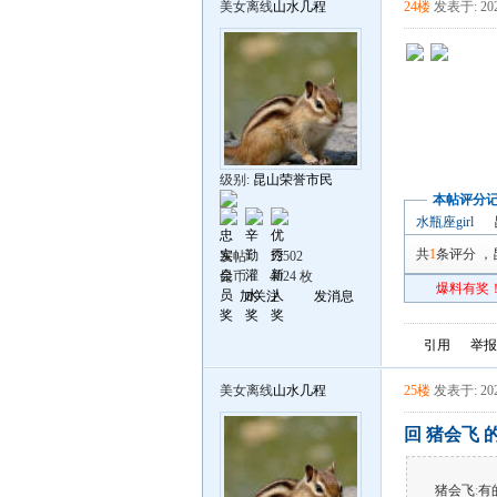
美女离线
山水几程
24楼
发表于: 202
级别:
昆山荣誉市民
本帖评分
水瓶座girl
共
1
条评分
，
发帖
12502
昆币
4024 枚
爆料有奖！
加关注
发消息
引用
举报
美女离线
山水几程
25楼
发表于: 202
回 猪会飞 
猪会飞
:
有