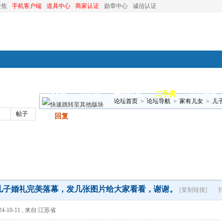
聚焦
手机客户端
道具中心
商家认证
勋章中心
诚信认证
装修
昆山优选
小红娘
分类信息
二手房
昆山视窗
论坛首页
>
论坛导航
>
家有儿女
>
儿
帖子
发帖
回复
儿子婚礼完美落幕，发几张图片给大家看看，谢谢。
[复制链接]
4-10-11
,
来自:江苏省