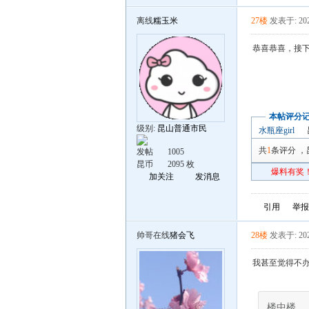
离线
糯玉米
27楼
发表于: 202
恭喜恭喜，接
本帖评分
级别:
昆山普通市民
水瓶座girl
共
1
条评分
，
发帖
1005
昆币
2095 枚
爆料有奖！
加关注
发消息
引用
举报
帅哥在线
猪会飞
28楼
发表于: 202
我甚至觉得不办
楼中楼