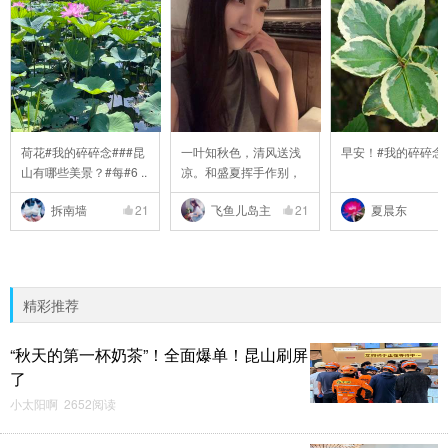
荷花#我的碎碎念###昆
一叶知秋色，清风送浅
早安！#我的碎碎念
山有哪些美景？#每#6 ..
凉。和盛夏挥手作别，
..
拆南墙
21
飞鱼儿岛主
21
夏晨东
精彩推荐
“秋天的第一杯奶茶”！全面爆单！昆山刷屏
了
小太阳啊 2652阅读