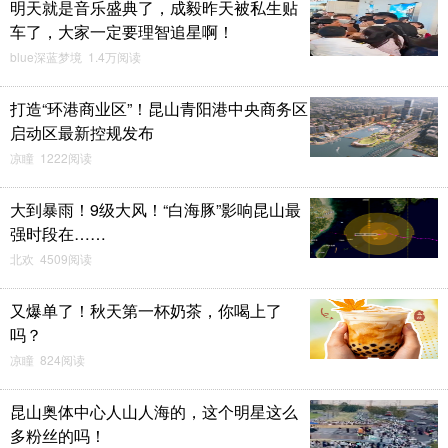
明天就是音乐盛典了，成毅昨天被私生贴
车了，大家一定要理智追星啊！
blue深蓝梦境 1.4万阅读
打造“环港商业区”！昆山青阳港中央商务区
启动区最新控规发布
凉瞳 1222阅读
大到暴雨！9级大风！“白海豚”影响昆山最
强时段在……
北欢 4509阅读
又爆单了！秋天第一杯奶茶，你喝上了
吗？
凉瞳 824阅读
昆山奥体中心人山人海的，这个明星这么
多粉丝的吗！