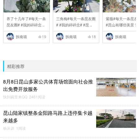
养了十几年了#每天一条
三角梅#每天一条昆友圈
紫薇#每天一条昆友
昆友圈# #我的碎碎念 ..
# #我的碎碎念# #昆 ..
#昆山有哪些美景？# 
拆南墙
19
拆南墙
18
拆南墙
精彩推荐
8月8日昆山多家公共体育场馆面向社会推
出免费开放服务
快到碗里来QQ 2461阅读
昆山陆家镇整条金阳路马路上违停集卡越
来越多
杨从训 1阅读