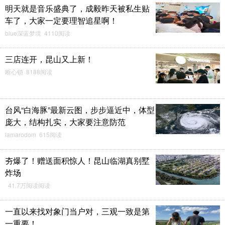
明天就是音乐盛典了，成毅昨天被私生贴
车了，大家一定要理智追星啊！
blue深蓝梦境 4110阅读
三店连开，昆山又上新！
断心锁 8188阅读
台风“白海豚”最新云图，步步逼近中，体型
庞大，结构扎实，大家要注意防范
lamarodom 615阅读
夯爆了！赠送面积惊人！昆山临湖真别墅
炸场
41.7万阅读阅读
一直以来找对象门当户对，三观一致是第
一重要！