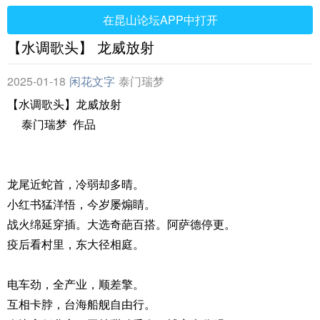
在昆山论坛APP中打开
【水调歌头】 龙威放射
2025-01-18
闲花文字
泰门瑞梦
【水调歌头】龙威放射
泰门瑞梦 作品
龙尾近蛇首，冷弱却多晴。
小红书猛洋悟，今岁屡煽睛。
战火绵延穿插。大选奇葩百搭。阿萨德停更。
疫后看村里，东大径相庭。
电车劲，全产业，顺差擎。
互相卡脖，台海船舰自由行。