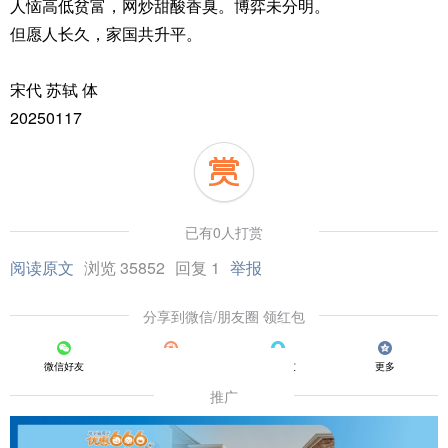
人恼高低贫富，网炒甜酸香臭。博弈未分明。
但愿人长久，家国共升平。
宋代 苏轼 体
20250117
已有0人打赏
阅读原文
浏览 35852
回复 1
举报
分享到微信/朋友圈 领红包
微信好友
朋友圈
QQ好友
更多
推广