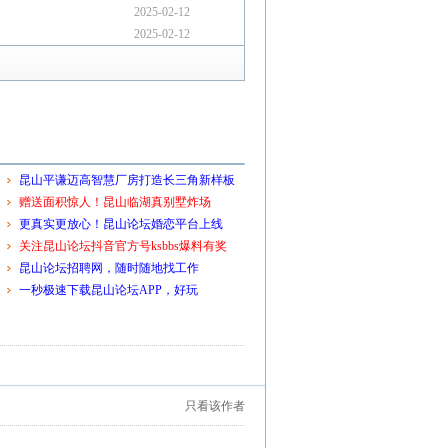
2025-02-12
2025-02-12
昆山平谦迈高智慧厂房打造长三角新样板
赠送面积惊人！昆山临湖真别墅炸场
更真实更放心！昆山论坛婚恋平台上线
关注昆山论坛抖音官方号ksbbs爆料有奖
昆山论坛招聘网，随时随地找工作
一秒极速下载昆山论坛APP，好玩
只看该作者