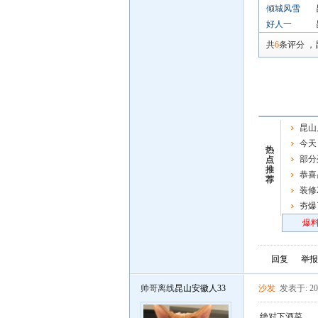
倾城风雪
好人一
共
6
条评分
，
昆山
今天
热
部分
点
推
恭喜
荐
男子链
装修
夯爆
炸场
爆料
回复
举报
帅哥离线
昆山安徽人33
沙发
发表于: 202
绝对下酒菜