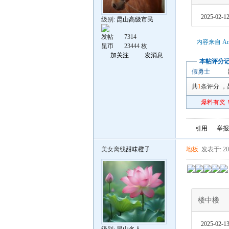
2025-02-12
级别:
昆山高级市民
发帖
7314
内容来自 An
昆币
23444 枚
加关注
发消息
本帖评分
假勇士
共
1
条评分
，
爆料有奖！
引用
举报
美女离线
甜味橙子
地板
发表于: 202
楼中楼
2025-02-13