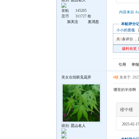
级别:
昆山名人
发帖
145205
内容来自 An
昆币
311727 枚
加关注
发消息
本帖评分
小小的蔷薇
共
1
条评分
，
爆料有奖！
引用
举报
美女在线
听见花开
4楼
发表于: 2025
哪里的羊排啊
楼中楼
2025-02-17
级别:
昆山名人