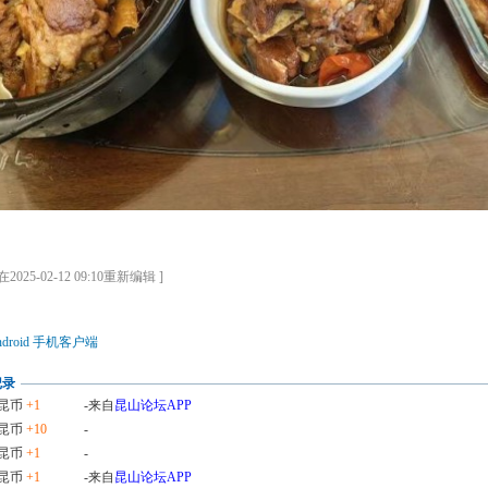
025-02-12 09:10重新编辑 ]
droid 手机客户端
记录
昆币
+1
-来自
昆山论坛APP
昆币
+10
-
昆币
+1
-
昆币
+1
-来自
昆山论坛APP