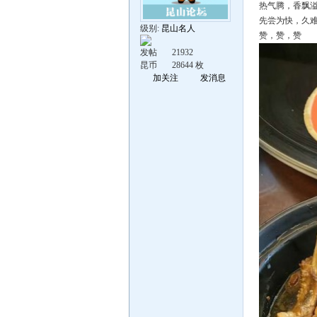
热气腾，香飘
先尝为快，久
级别:
昆山名人
赞，赞，赞
发帖
21932
昆币
28644 枚
加关注
发消息