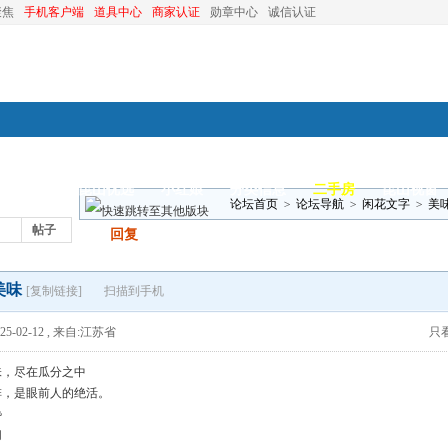
聚焦
手机客户端
道具中心
商家认证
勋章中心
诚信认证
装修
昆山优选
小红娘
分类信息
二手房
昆山视窗
论坛首页
>
论坛导航
>
闲花文字
>
美
帖子
发帖
回复
美味
[复制链接]
扫描到手机
5-02-12
,
来自:江苏省
只
味，尽在瓜分之中
排，是眼前人的绝活。
馋
切