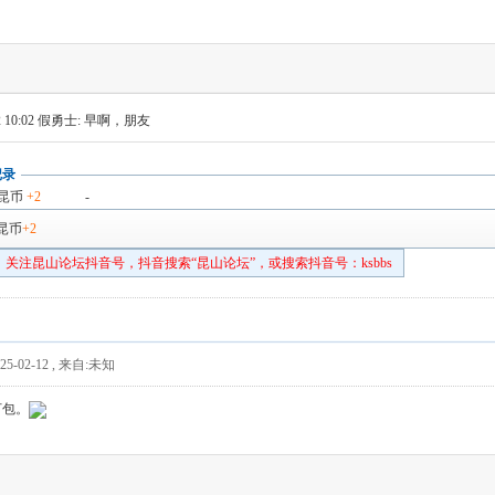
 10:02
假勇士: 早啊，朋友
记录
昆币
+2
-
昆币
+2
关注昆山论坛抖音号，抖音搜索“昆山论坛”，或搜索抖音号：ksbbs
5-02-12
,
来自:未知
打包。