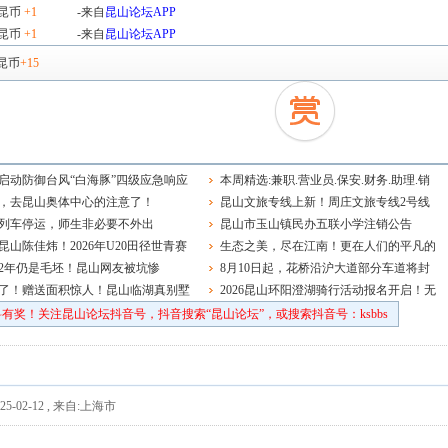
昆币
+1
-来自
昆山论坛APP
昆币
+1
-来自
昆山论坛APP
昆币
+15
启动防御台风“白海豚”四级应急响应
本周精选:兼职.营业员.保安.财务.助理.销
，去昆山奥体中心的注意了！
售.品管主管.钳工.学徒.电工.前台.老师~
昆山文旅专线上新！周庄文旅专线2号线
列车停运，师生非必要不外出
正式开通运营
昆山市玉山镇民办五联小学注销公告
昆山陈佳炜！2026年U20田径世青赛
生态之美，尽在江南！更在人们的平凡的
球决赛夺冠
2年仍是毛坯！昆山网友被坑惨
日常中
8月10日起，花桥沿沪大道部分车道将封
了！赠送面积惊人！昆山临湖真别墅
闭施工，双向通行照常
2026昆山环阳澄湖骑行活动报名开启！无
车日，趣骑行！
有奖！关注昆山论坛抖音号，抖音搜索“昆山论坛”，或搜索抖音号：ksbbs
5-02-12
,
来自:上海市