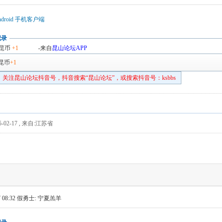
droid 手机客户端
记录
昆币
+1
-来自
昆山论坛APP
昆币
+1
关注昆山论坛抖音号，抖音搜索“昆山论坛”，或搜索抖音号：ksbbs
-02-17
,
来自:江苏省
 08:32
假勇士: 宁夏羔羊