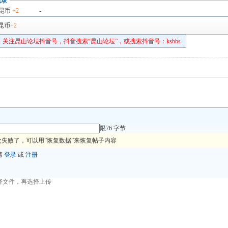
记录
昆币
+2
-
昆币
+2
关注昆山论坛抖音号，抖音搜索“昆山论坛”，或搜索抖音号：ksbbs
限76 字节
失败了，可以用”恢复数据”来恢复帖子内容
请
登录
或
注册