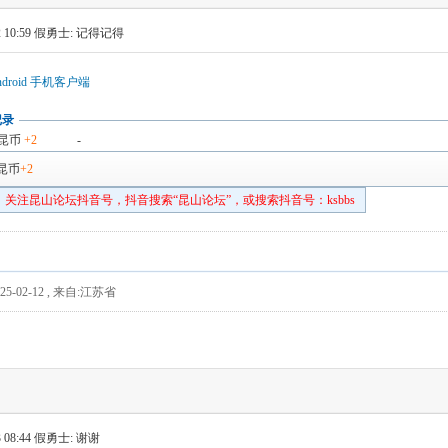
 10:59
假勇士: 记得记得
droid 手机客户端
记录
昆币
+2
-
昆币
+2
关注昆山论坛抖音号，抖音搜索“昆山论坛”，或搜索抖音号：ksbbs
5-02-12
,
来自:江苏省
 08:44
假勇士: 谢谢