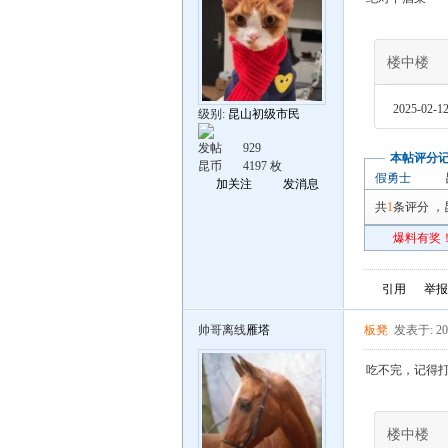
楼中楼
2025-02-12
级别:
昆山初级市民
发帖
929
本帖评分
昆币
4197 枚
假勇士
加关注
发消息
共
1
条评分
，
爆料有奖！
引用
举报
帅哥离线
雁塔
板凳
发表于: 202
吃不完，记得
楼中楼