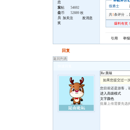
本帖评分
假勇士
发帖
54692
昆币
52889 枚
共
1
条评分
，
加关注
发消息
爆料有奖！
引用
举报
发帖
回复
返回列表
快速回复
如果您提交过一次
您目前还是游客，
进入高级模式
文字颜色