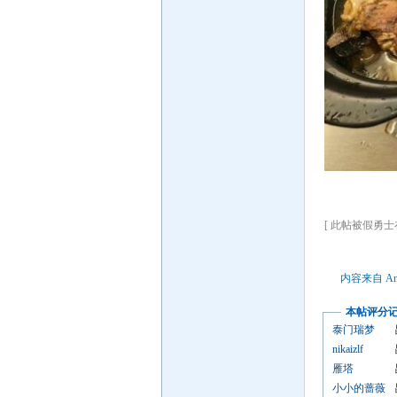
[ 此帖被假勇士在2
内容来自 An
本帖评分
泰门瑞梦
nikaizlf
雁塔
小小的蔷薇