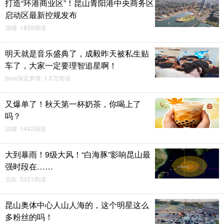
打造“环港商业区”！昆山青阳港中央商务区
启动区最新控规发布
凉瞳 1835阅读
明天就是音乐盛典了，成毅昨天被私生贴
车了，大家一定要理智追星啊！
blue深蓝梦境 1.5万阅读
又爆单了！秋天第一杯奶茶，你喝上了
吗？
凉瞳 1442阅读
大到暴雨！9级大风！“白海豚”影响昆山最
强时段在……
北欢 5331阅读
昆山奥体中心人山人海的，这个明星这么
多粉丝的吗！