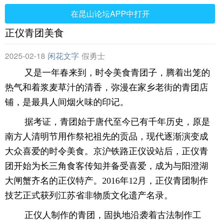
在昆山论坛APP中打开
正仪青团美食
2025-02-18
闲花文字
假勇士
又是一年春来到，时令美食青团子，腾着出笼的
热气和着浆麦草汁的清香，弥漫在家乡老街的青团店
铺，是最具人间烟火味的印记。
据考证，青团始于唐代至今已有千年历史，原是
南方人清明节用作祭祀祖先的贡品，现代逐渐演变成
大众喜爱的时令美食。京沪铁路正仪设站后，正仪青
团开始为长三角食客传知并备受喜爱，成为与阳澄湖
大闸蟹齐名的正仪特产。2016年12月，正仪青团制作
技艺正式获列江苏省非物质文化遗产名录。
正仪人制作的青团，固执地沿袭着古法制作工