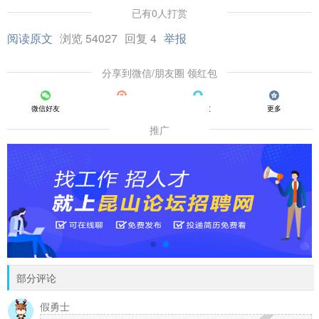
已有0人打赏
阅读原文
浏览 54027
回复 4
举报
分享到微信/朋友圈 领红包
微信好友
朋友圈
QQ好友
更多
推广
部分评论
假勇士