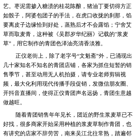
艺。枣泥需掺入糖渍的桂花陈酿，猪油丁要切得方正
如骰子，阿婆包团子的手法，在虎口收拢的刹那，馅
要离皮子边缘恰到好处，蒸熟后才不会露馅；宁舍艾
草而取麦青，这种被《吴郡岁华纪丽》记载的"浆麦
草”，用它制作的青团色泽油亮清香淡雅。
正仪老街上，除了老字号“文魁斋”外，已涌现出
几十家知名不知名的青团店铺，各家为抓住短暂的销
售季节，甚至动用无人机拍摄，请专业老师剪辑视
频，最大化利用现代传播手段促销，发微信朋友圈、
开抖音直播间，使得正仪青团声名远扬，青团生意越
做越旺。
随着青团销售年年见长，团近的野生浆麦草已不
好找，很多商家开始采用种植的浆麦草制作青团，也
有讲究的店家不辞劳苦，南来吴江北往常熟，踏遍邻