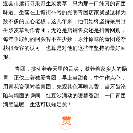
近县市远行寻采野生浆麦草，只为那一口纯真的青团
味道。坐落在上塘街45号的光明青团店家就是这样为
数不多的匠心老板，这几年来，他们始终坚持采用野
生浆麦草制作青团，无论是店铺售卖还是抖音网购，
每年争取到的回头客不在少数，原汁原味的青团逐渐
获得食客的认可，也算是对他们这些年坚持的最好回
报。
青团，挑动着春天里的舌尖，滋养着家乡人的肠
胃。正仪土著独爱青团，早上当甜食，中午作点心，
用青花瓷碟衬着青团，先观其色再嗅其香，当牙齿沦
陷与糯面的瞬间，红豆沙涌动的暖糯香甜，一口青团
！
满腔温暖，生活可以知足矣