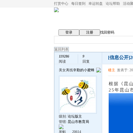
打赏中心
每日签到
幸运转盘
论坛帮助
活动
登录
注册
找回密码
返回列表
119286
9
[信息公开]
阅读
回复
美女离线
辛勤的小蜜蜂
楼主
发表于: 202
根据《昆
2
5
年昆山
级别:
论坛版主
管辖:
昆山市教育局
发帖
20614