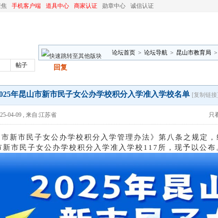
聚焦
手机客户端
道具中心
商家认证
勋章中心
诚信认证
论坛首页
>
论坛导航
>
昆山市教育局
>
帖子
发帖
回复
学校名单
2025年昆山市新市民子女公办学校积分入学准入学校名单
[复制链接
5-04-09
,
来自:江苏省
只
山市新市民子女公办学校积分入学
管理
办法》第
八
条之规定，
市新市民子女公办学校积分入学准入学校
1
17
所，现予以公布