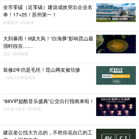
全市零碳（近零碳）建设成效突出企业名
单！17+25！苏州第一！
闲渡星河 205阅读
大到暴雨！9级大风！“白海豚”影响昆山最
强时段在……
北欢 2869阅读
装修2年仍是毛坯！昆山网友被坑惨
1996.3万阅读阅读
“88VIP超酷音乐盛典”公交出行指南来啦！
方向盘小助手 207阅读
建议老公找大方点的，不然你花自己的工