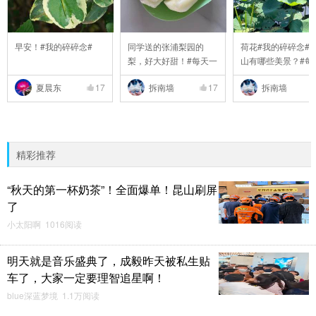
早安！#我的碎碎念#
同学送的张浦梨园的
荷花#我的碎碎念##
梨，好大好甜！#每天一
山有哪些美景？#每#6
..
夏晨东
17
拆南墙
17
拆南墙
精彩推荐
“秋天的第一杯奶茶”！全面爆单！昆山刷屏
了
小太阳啊 1016阅读
明天就是音乐盛典了，成毅昨天被私生贴
车了，大家一定要理智追星啊！
blue深蓝梦境 1.1万阅读