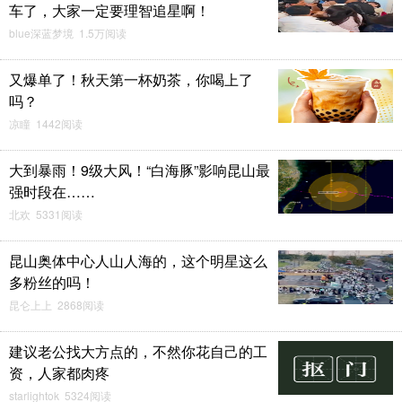
车了，大家一定要理智追星啊！
blue深蓝梦境 1.5万阅读
又爆单了！秋天第一杯奶茶，你喝上了
吗？
凉瞳 1442阅读
大到暴雨！9级大风！“白海豚”影响昆山最
强时段在……
北欢 5331阅读
昆山奥体中心人山人海的，这个明星这么
多粉丝的吗！
昆仑上上 2868阅读
建议老公找大方点的，不然你花自己的工
资，人家都肉疼
starlightok 5324阅读