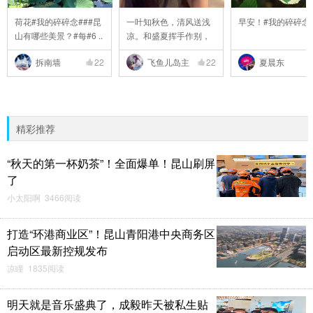
荷花#我的碎碎念###昆
一叶知秋色，清风送浅
早安！#我的碎碎念
山有哪些美景？#每#6 ..
凉。和盛夏挥手作别，
..
拆南墙
22
飞鱼儿岛主
22
夏晨东
精彩推荐
“秋天的第一杯奶茶”！全面爆单！昆山刷屏
了
小太阳啊 3466阅读
打造“环港商业区”！昆山青阳港中央商务区
启动区最新控规发布
凉瞳 1835阅读
明天就是音乐盛典了，成毅昨天被私生贴