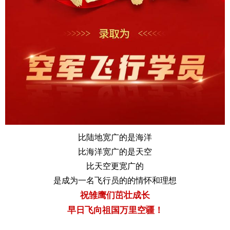
比陆地宽广的是海洋
比海洋宽广的是天空
比天空更宽广的
是成为一名飞行员的的情怀和理想
祝雏鹰们茁壮成长
早日飞向祖国万里空疆！