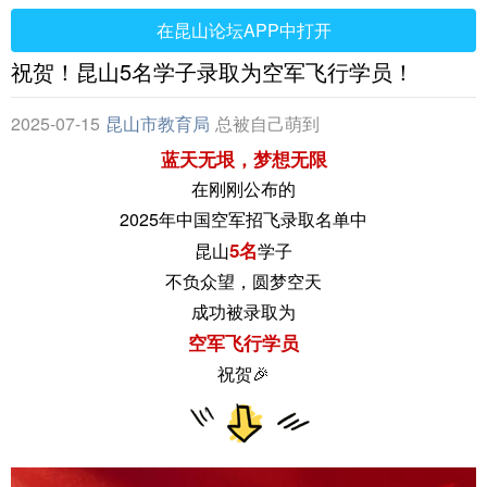
在昆山论坛APP中打开
祝贺！昆山5名学子录取为空军飞行学员！
2025-07-15
昆山市教育局
总被自己萌到
蓝天无垠，梦想无限
在刚刚公布的
2025年中国空军招飞录取名单中
5名
昆山
学子
不负众望，圆梦空天
成功被录取为
空军飞行学员
祝贺🎉