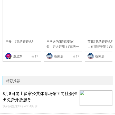
早安！#我的碎碎念#
同学送的张浦梨园的
荷花#我的碎碎念##
梨，好大好甜！#每天一
山有哪些美景？#每#6
..
夏晨东
17
拆南墙
17
拆南墙
精彩推荐
8月8日昆山多家公共体育场馆面向社会推
出免费开放服务
快到碗里来QQ 4304阅读