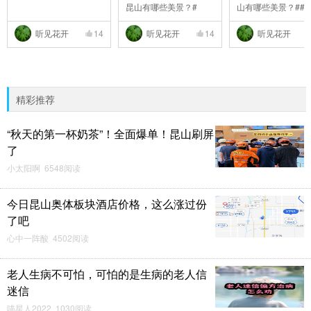
昆山有哪些美景？#
山有哪些美景？##
..
听见花开
14
听见花开
14
听见花开
精彩推荐
“秋天的第一杯奶茶”！全面爆单！昆山刷屏
了
小太阳啊 6548阅读
今日昆山奥体板块酒店价格，这么涨过份
了吧
心中一阵酸 4502阅读
老人生病不可怕，可怕的是生病的老人信
迷信
喵星人2022 1030阅读