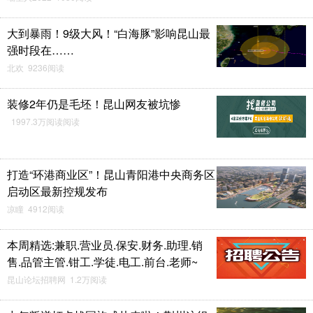
大到暴雨！9级大风！“白海豚”影响昆山最
强时段在……
北欢 9236阅读
装修2年仍是毛坯！昆山网友被坑惨
1997.3万阅读阅读
打造“环港商业区”！昆山青阳港中央商务区
启动区最新控规发布
凉瞳 4912阅读
本周精选:兼职.营业员.保安.财务.助理.销
售.品管主管.钳工.学徒.电工.前台.老师~
昆山论坛招聘网 1.2万阅读