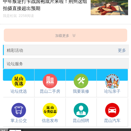
中年叛逆打卡战国袍成片来啦！荆州这组
拍摄直接超出预期
我是松鼠 2258阅读
加载更多
精彩活动
更多
论坛服务
论坛优选
昆山二手房
我要装修
论坛亲子
掌上公交
信息发布
昆山招聘
昆山汽车
触屏版
/
电脑版