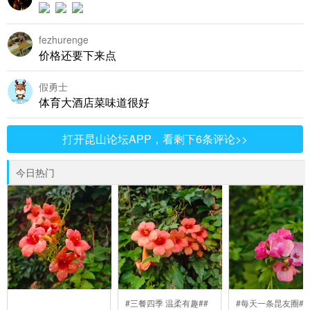
fezhurenge
价格还要下来点
假勇士
体育大酒店菜味道很好
打开昆山论坛APP，看剩下6条评论>>
今日热门
#三餐四季 温柔有趣##
#每天一条昆友圈##