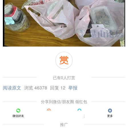
已有0人打赏
阅读原文
浏览 46378
回复 12
举报
分享到微信/朋友圈 领红包
微信好友
朋友圈
QQ好友
更多
推广