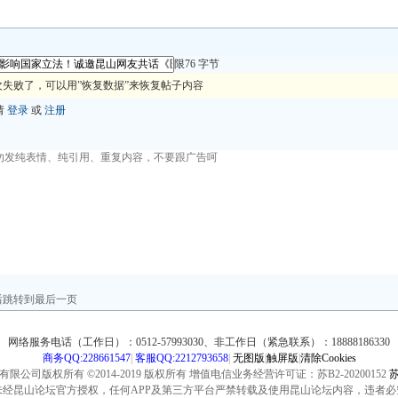
限76 字节
失败了，可以用”恢复数据”来恢复帖子内容
请
登录
或
注册
后跳转到最后一页
网络服务电话（工作日）：0512-57993030、非工作日（紧急联系）：18888186330
商务QQ:228661547
|
客服QQ:2212793658
|
无图版
|
触屏版
|
清除Cookies
公司版权所有 ©2014-2019 版权所有 增值电信业务经营许可证：苏B2-20200152
苏
未经昆山论坛官方授权，任何APP及第三方平台严禁转载及使用昆山论坛内容，违者必