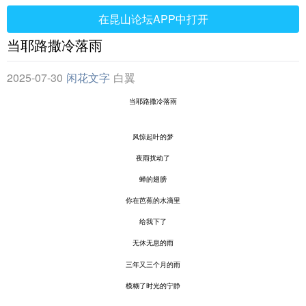
在昆山论坛APP中打开
当耶路撒冷落雨
2025-07-30
闲花文字
白翼
当
耶路撒冷落雨
风惊起叶的梦
夜雨扰动了
蝉的翅膀
你在芭蕉的水滴里
给我下了
无休无息的雨
三年又三个月
的雨
模糊了时光的宁静