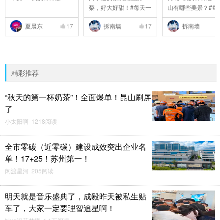
梨，好大好甜！#每天一
山有哪些美景？#每#6
..
夏晨东
17
拆南墙
17
拆南墙
精彩推荐
“秋天的第一杯奶茶”！全面爆单！昆山刷屏
了
小太阳啊 1218阅读
全市零碳（近零碳）建设成效突出企业名
单！17+25！苏州第一！
闲渡星河 205阅读
明天就是音乐盛典了，成毅昨天被私生贴
车了，大家一定要理智追星啊！