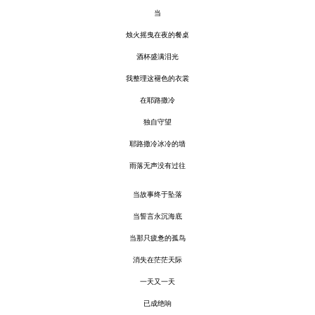
当
烛火
摇曳在夜的餐桌
酒杯盛满泪光
我整理这褪色的衣裳
在耶路撒冷
独自守望
耶路撒冷冰冷的墙
雨落无声没有过往
当故事终于坠落
当誓言永沉海底
当那只疲惫的孤鸟
消失在茫茫天际
一天又一天
已成绝响