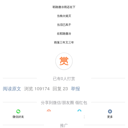
耶路撒冷雨还在下
当烛火熄灭
当泪已风干
在耶路撒冷
雨落三年又三年
已有0人打赏
阅读原文
浏览 109174
回复 23
举报
分享到微信/朋友圈 领红包
微信好友
朋友圈
QQ好友
更多
推广