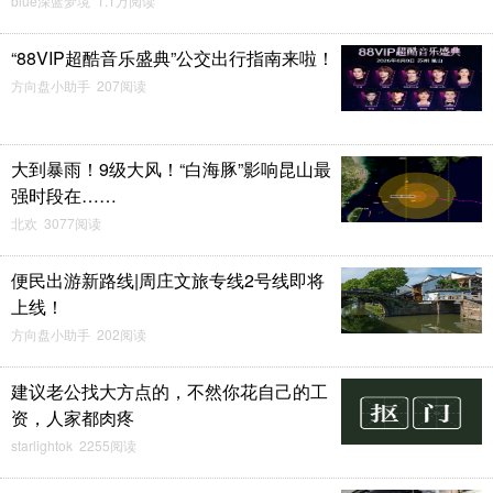
blue深蓝梦境 1.1万阅读
“88VIP超酷音乐盛典”公交出行指南来啦！
方向盘小助手 207阅读
大到暴雨！9级大风！“白海豚”影响昆山最
强时段在……
北欢 3077阅读
便民出游新路线|周庄文旅专线2号线即将
上线！
方向盘小助手 202阅读
建议老公找大方点的，不然你花自己的工
资，人家都肉疼
starlightok 2255阅读