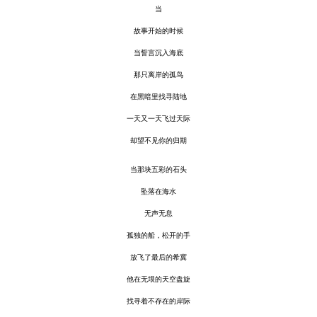
当
故事开始的时候
当誓言沉入海底
那只离岸的孤鸟
在黑暗里找寻陆地
一天又一天飞过天际
却望不见你的归期
当那块五彩的石头
坠
落在海水
无声无息
孤独的船
，
松开的手
放飞
了
最后的希冀
他在无垠的天空盘旋
找寻着不存在的岸际