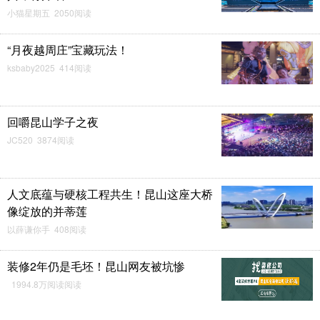
小猫星期五 2050阅读
“月夜越周庄”宝藏玩法！
ksbaby2025 414阅读
回嚼昆山学子之夜
JC520 3874阅读
人文底蕴与硬核工程共生！昆山这座大桥
像绽放的并蒂莲
以薛谦你手 408阅读
装修2年仍是毛坯！昆山网友被坑惨
1994.8万阅读阅读