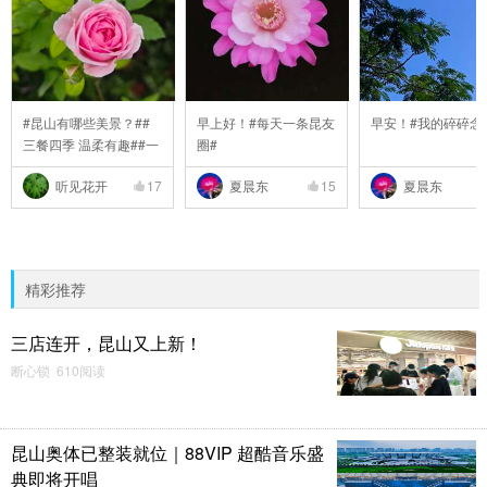
#昆山有哪些美景？##
早上好！#每天一条昆友
早安！#我的碎碎念
三餐四季 温柔有趣##一
圈#
..
听见花开
17
夏晨东
15
夏晨东
精彩推荐
三店连开，昆山又上新！
断心锁 610阅读
昆山奥体已整装就位｜88VIP 超酷音乐盛
典即将开唱