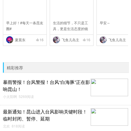
早上好！#每天一条昆友
生活的细节，不只是工
早安～
圈#
具，更是生活态度的镜
..
夏晨东
16
飞鱼儿岛主
16
飞鱼儿岛主
精彩推荐
暴雨警报！台风警报！台风“白海豚”正在影
响昆山！
小太阳啊 5269阅读
最新通知！昆山进入台风影响关键时段！
临时封闭、暂停、延期
北欢 818阅读