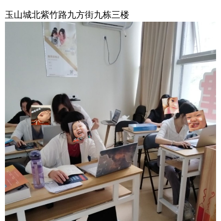
玉山城北紫竹路九方街九栋三楼