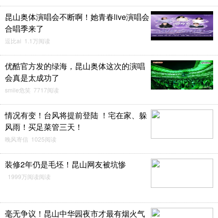
昆山奥体演唱会不断啊！她青春live演唱会
合唱季来了
逗比ai 1.1万阅读
优酷官方发的绿海，昆山奥体这次的演唱
会真是太成功了
smile危笑 7717阅读
情况有变！台风将提前登陆 ！宅在家、躲
风雨！买足菜管三天！
晚风寄信 1025阅读
装修2年仍是毛坯！昆山网友被坑惨
1999万阅读阅读
毫无争议！昆山中华园夜市才最有烟火气