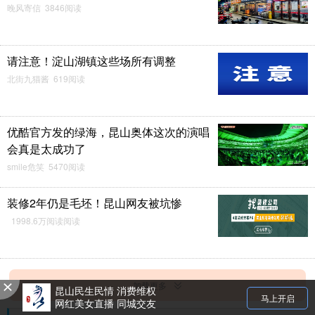
晚风寄信 3846阅读
请注意！淀山湖镇这些场所有调整
北街九猫酱 619阅读
优酷官方发的绿海，昆山奥体这次的演唱
会真是太成功了
smile危笑 5470阅读
装修2年仍是毛坯！昆山网友被坑惨
1998.6万阅读阅读
加载更多
昆山民生民情 消费维权
马上开启
网红美女直播 同城交友