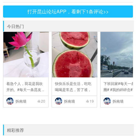
打开昆山论坛APP，看剩下1条评论>>
今日热门
着急个人，荷花是我吹
快快乐乐是生活，吃吃
下班回家#每天一条
开的。#每天一条昆友 ..
喝喝是常态，苦了谁，
圈# #我的碎碎念# #6 
..
拆南墙
20
拆南墙
19
拆南墙
精彩推荐