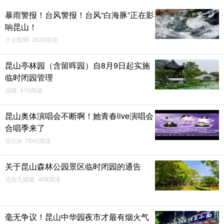
暴雨警报！台风警报！台风“白海豚”正在影
响昆山！
小太阳啊 3839阅读
昆山亭林园（含留晖园）自8月9日起实施
临时闭园管理
凉瞳 410阅读
昆山奥体演唱会不断啊！她青春live演唱会
合唱季来了
逗比ai 7545阅读
关于昆山森林公园景区临时闭园的通告
北街九猫酱 408阅读
毫无争议！昆山中华园夜市才最有烟火气