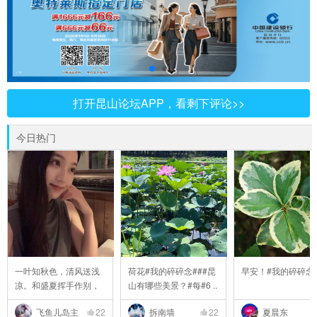
打开昆山论坛APP，看剩下评论>>
今日热门
一叶知秋色，清风送浅
荷花#我的碎碎念###昆
早安！#我的碎碎念
凉。和盛夏挥手作别，
山有哪些美景？#每#6 ..
..
飞鱼儿岛主
22
拆南墙
22
夏晨东