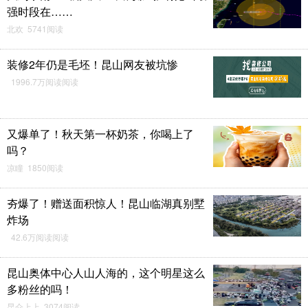
强时段在……
北欢 5741阅读
装修2年仍是毛坯！昆山网友被坑惨
1996.7万阅读阅读
又爆单了！秋天第一杯奶茶，你喝上了
吗？
凉瞳 1850阅读
夯爆了！赠送面积惊人！昆山临湖真别墅
炸场
42.6万阅读阅读
昆山奥体中心人山人海的，这个明星这么
多粉丝的吗！
昆仑上上 3074阅读