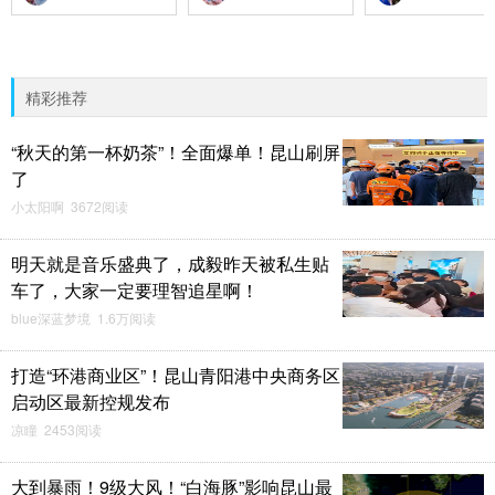
精彩推荐
“秋天的第一杯奶茶”！全面爆单！昆山刷屏
了
小太阳啊 3672阅读
明天就是音乐盛典了，成毅昨天被私生贴
车了，大家一定要理智追星啊！
blue深蓝梦境 1.6万阅读
打造“环港商业区”！昆山青阳港中央商务区
启动区最新控规发布
凉瞳 2453阅读
大到暴雨！9级大风！“白海豚”影响昆山最