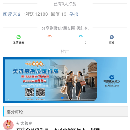
已有0人打赏
阅读原文
浏览 12183
回复 13
举报
分享到微信/朋友圈 领红包
微信好友
朋友圈
QQ好友
更多
推广
部分评论
别太善良
在这个只谈发展、不谈分配的当下，很难