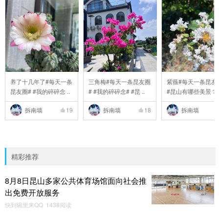
养了十几年了#每天一条
三角梅#每天一条昆友圈
紫薇#每天一条昆友
昆友圈# #我的碎碎念 ..
# #我的碎碎念# #昆 ..
#昆山有哪些美景？# 
拆南墙
19
拆南墙
18
拆南墙
精彩推荐
8月8日昆山多家公共体育场馆面向社会推
出免费开放服务
快到碗里来QQ 1438阅读