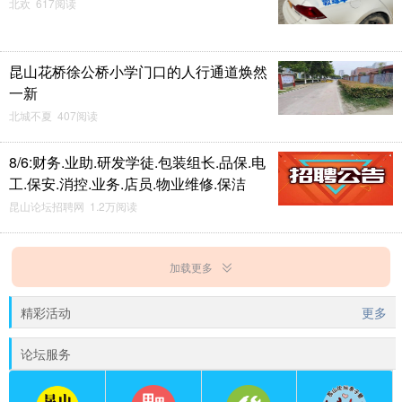
北欢 617阅读
昆山花桥徐公桥小学门口的人行通道焕然
一新
北城不夏 407阅读
8/6:财务.业助.研发学徒.包装组长.品保.电
工.保安.消控.业务.店员.物业维修.保洁
昆山论坛招聘网 1.2万阅读
加载更多
精彩活动
更多
论坛服务