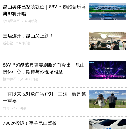
昆山奥体已整装就位｜88VIP 超酷音乐盛
典即将开唱
小猫星期五 7373阅读
三店连开，昆山又上新！
断心锁 7167阅读
88VIP超酷盛典舞美剧照超前释出！昆山
奥体中心，期待与你现场相见
根本停不下来 408阅读
一直以来找对象门当户对，三观一致是第
一重要！
竹青 2470阅读
788次投诉！事关昆山驾校