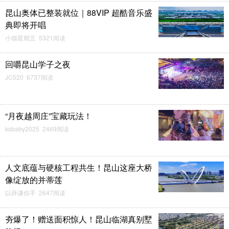
昆山奥体已整装就位｜88VIP 超酷音乐盛
典即将开唱
小猫星期五 5321阅读
回嚼昆山学子之夜
JC520 6737阅读
“月夜越周庄”宝藏玩法！
ksbaby2025 2469阅读
人文底蕴与硬核工程共生！昆山这座大桥
像绽放的并蒂莲
以薛谦你手 2647阅读
夯爆了！赠送面积惊人！昆山临湖真别墅