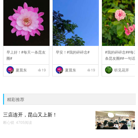
早上好！#每天一条昆友
早安！#我的碎碎念#
#我的碎碎念##每天
圈#
条昆友圈##一句话
..
夏晨东
19
夏晨东
19
听见花开
精彩推荐
三店连开，昆山又上新！
断心锁 4705阅读