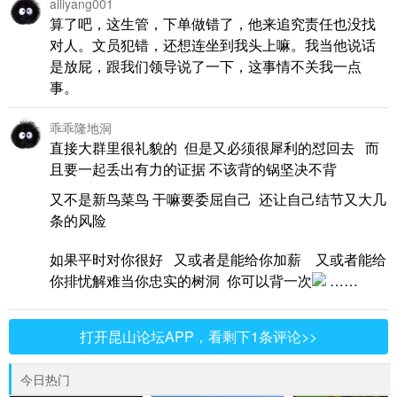
ailiyang001
算了吧，这生管，下单做错了，他来追究责任也没找
对人。文员犯错，还想连坐到我头上嘛。我当他说话
是放屁，跟我们领导说了一下，这事情不关我一点
事。
乖乖隆地洞
直接大群里很礼貌的 但是又必须很犀利的怼回去 而
且要一起丢出有力的证据 不该背的锅坚决不背
又不是新鸟菜鸟 干嘛要委屈自己 还让自己结节又大几
条的风险
如果平时对你很好 又或者是能给你加薪 又或者能给
你排忧解难当你忠实的树洞 你可以背一次
……
打开昆山论坛APP，看剩下1条评论>>
今日热门