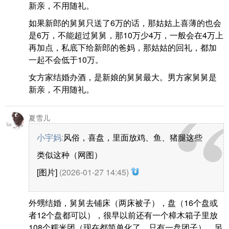
新亲，不用随礼。
如果新郎的舅舅只送了6万的话，那姑姑上喜薄的也会
是6万，不能超过舅舅，那10万少4万，一般会在4万上
再加点，私底下给新郎的爸妈，那姑姑的回礼，都加
一起不会低于10万。
女方家结婚办酒，是新娘的舅舅最大。男方家舅舅是
新亲，不用随礼。
夏雪儿
小宇妈
:
风俗，喜盘，里面放鸡、鱼、猪腿这些
类似这种（网图）
[图片]
(2026-01-27 14:45)
外甥结婚，舅舅去铺床（两床被子），盘（16个盘或
者12个盘都可以），很早以前还有一个樟木箱子里放
108个糯米团（现在都简单化了，只有一盘团子），另