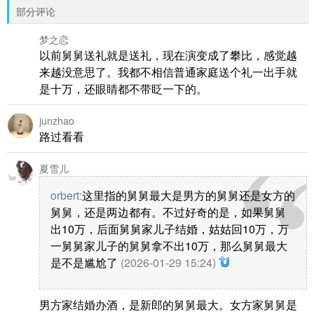
部分评论
梦之恋
以前舅舅送礼就是送礼，现在演变成了攀比，感觉越
来越没意思了。我都不相信普通家庭送个礼一出手就
是十万，还眼睛都不带眨一下的。
junzhao
路过看看
夏雪儿
orbert
:
这里指的舅舅最大是男方的舅舅还是女方的
舅舅，还是两边都有。不过好奇的是，如果舅舅
出10万，后面舅舅家儿子结婚，姑姑回10万，万
一舅舅家儿子的舅舅拿不出10万，那么舅舅最大
是不是尴尬了
(2026-01-29 15:24)
男方家结婚办酒，是新郎的舅舅最大。女方家舅舅是