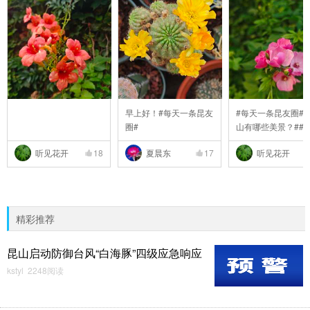
早上好！#每天一条昆友
#每天一条昆友圈##
圈#
山有哪些美景？##
..
听见花开
18
夏晨东
17
听见花开
精彩推荐
昆山启动防御台风“白海豚”四级应急响应
kstyl 2248阅读