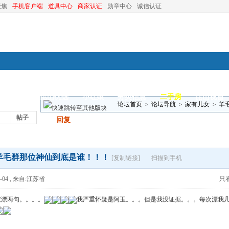
聚焦
手机客户端
道具中心
商家认证
勋章中心
诚信认证
装修
昆山优选
小红娘
分类信息
二手房
昆山视窗
论坛首页
>
论坛导航
>
家有儿女
>
羊
帖子
发帖
回复
羊毛群那位神仙到底是谁！！！
[复制链接]
扫描到手机
-04
,
来自:江苏省
只
被漂两句。。。。
我严重怀疑是阿玉。。。但是我没证据。。。每次漂我