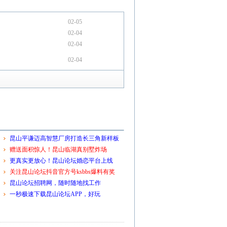
02-05
02-04
02-04
02-04
昆山平谦迈高智慧厂房打造长三角新样板
赠送面积惊人！昆山临湖真别墅炸场
更真实更放心！昆山论坛婚恋平台上线
关注昆山论坛抖音官方号ksbbs爆料有奖
昆山论坛招聘网，随时随地找工作
一秒极速下载昆山论坛APP，好玩