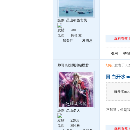
级别:
昆山初级市民
发帖
780
昆币
1641 枚
爆料有奖！
加关注
发消息
引用
举报
帅哥离线
阴川蝴蝶君
地板
发表于: 02
回 白开水m
白开水mo
不知道，但是
级别:
昆山名人
发帖
22063
昆币
394 枚
爆料有奖！