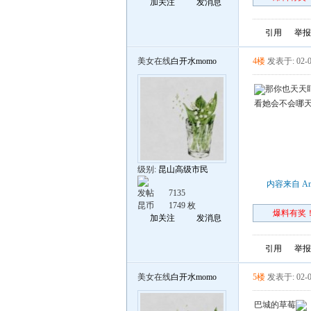
加关注
发消息
引用
举报
美女在线
白开水momo
4楼
发表于: 02-0
那你也天天
看她会不会哪天
级别:
昆山高级市民
内容来自 An
发帖
7135
昆币
1749 枚
爆料有奖！
加关注
发消息
引用
举报
美女在线
白开水momo
5楼
发表于: 02-0
巴城的草莓