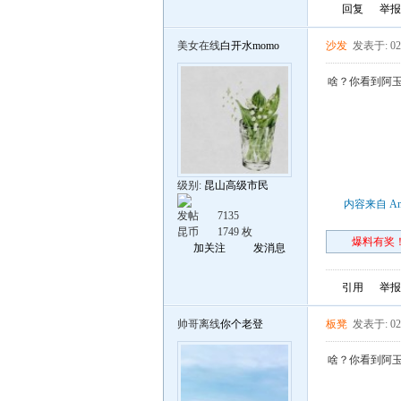
回复
举报
美女在线
白开水momo
沙发
发表于: 02
啥？你看到阿
级别:
昆山高级市民
内容来自 An
发帖
7135
昆币
1749 枚
爆料有奖！
加关注
发消息
引用
举报
帅哥离线
你个老登
板凳
发表于: 02
啥？你看到阿