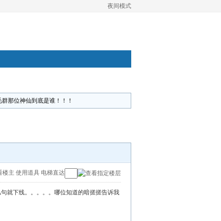
夜间模式
毛群那位神仙到底是谁！！！
看楼主
使用道具
电梯直达
几句就下线。。。。。哪位知道的暗搓搓告诉我