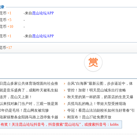
记录
昆币
+1
-来自
昆山论坛APP
昆币
+5
-
昆币
+10
-
昆币
+1
-来自
昆山论坛APP
昆币
+17
8日昆山多家公共体育场馆面向社会推
台风“白海豚”最新云图，步步逼近中，体
开放服务
就是音乐盛典了，成毅昨天被私生贴
型庞大，结构扎实，大家要注意防范
管控！加密！明天昆山城东出行攻略
大家一定要理智追星啊！
连开，昆山又上新！
秋天里的第一杯奶茶，奶茶店的生意又爆
以来找对象门当户对，三观一致是第
了
兵慌马乱的晚上！带娃大型受挫现场
！
2年仍是毛坯！昆山网友被坑惨
夺冠！看昆山法治副校长如何当好青春“引
陆家镇整条金阳路马路上违停集卡越
路人”
刚宣布！昆山27处免费开放
有奖！关注昆山论坛抖音号，抖音搜索“昆山论坛”，或搜索抖音号：ksbbs