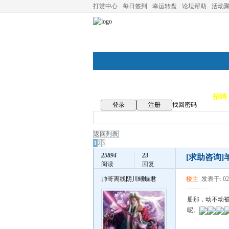
打赏中心
每日签到
幸运转盘
论坛帮助
活动
论坛首页
论坛导航
商家
招聘
登录
注册
找回密码
返回列表
1
2
3
25894
23
[求助咨询]
阅读
回复
帅哥离线
阴川蝴蝶君
楼主
发表于: 02
册那，动不动
呢。