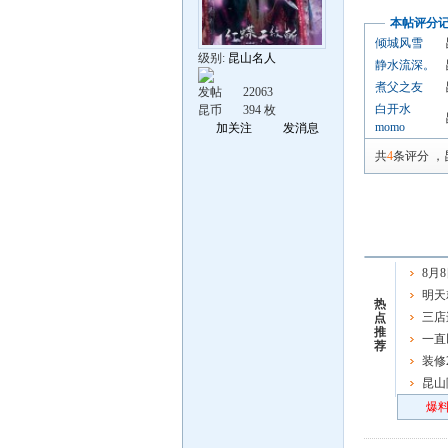
本帖评分
倾城风雪
级别:
昆山名人
静水流深。
煮父之友
发帖
22063
白开水
昆币
394 枚
momo
加关注
发消息
共
4
条评分
，
8月
出免费
明天
热
车了，
三店
点
推
一直
荐
一重要
装修
昆山
来越多
爆料