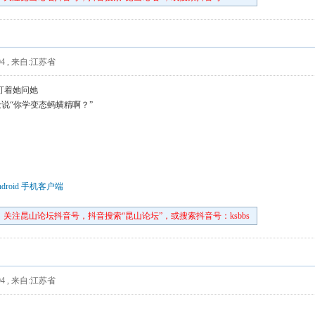
4
,
来自:江苏省
盯着她问她
说“你学变态蚂蟥精啊？”
droid 手机客户端
关注昆山论坛抖音号，抖音搜索“昆山论坛”，或搜索抖音号：ksbbs
4
,
来自:江苏省