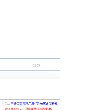
02-05
昆山平谦迈高智慧厂房打造长三角新样板
赠送面积惊人！昆山临湖真别墅炸场