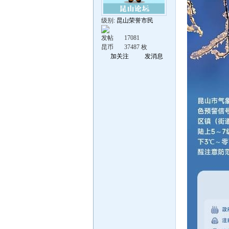
级别:
昆山荣誉市民
发帖
17081
昆币
37487 枚
加关注
发消息