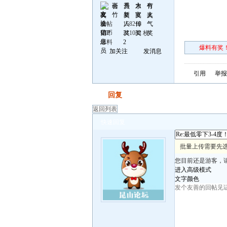
发帖
158218
昆币
211032 枚
爆料
2
爆料有奖！
加关注
发消息
引用
举报
发帖
回复
返回列表
快速回复
批量上传需要先
您目前还是游客，
进入高级模式
文字颜色