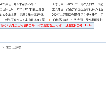
列车停运，师生非必要不外出
生态之美，尽在江南！更在人们的平凡的
昆山陈佳炜！2026年U20田径世青赛
日常中
正式开业！昆山开发区企业芯钛科技打造
球决赛夺冠
文旅专线上新！周庄文旅专线2号线
国内首个全链条国产化车规测试线
2026昆山环阳澄湖骑行活动报名开启！无
通运营
了！赠送面积惊人！昆山临湖真别墅
车日，趣骑行！
“白海豚”趋近！中到大雨、局部暴雨将抵
昆山
有奖！关注昆山论坛抖音号，抖音搜索“昆山论坛”，或搜索抖音号：ksbbs
-05
,
来自:江苏省