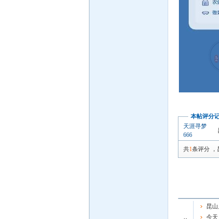
本帖评分
天涯寻梦
666
共
1
条评分
，
昆山
今天