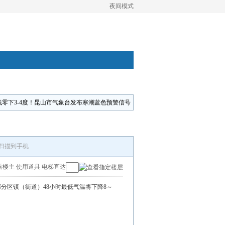
夜间模式
低零下3-4度！昆山市气象台发布寒潮蓝色预警信号
扫描到手机
看楼主
使用道具
电梯直达
大部分区镇（街道）48小时最低气温将下降8～