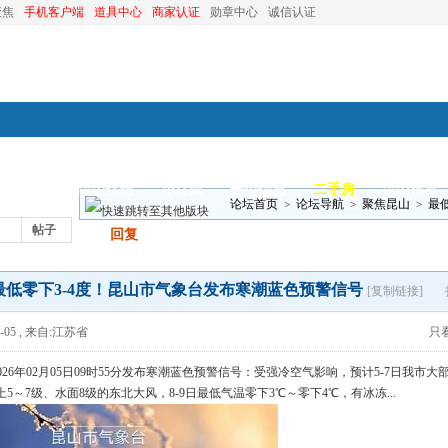
聚焦
手机客户端
道具中心
商家认证
勋章中心
诚信认证
装修
昆山优选
小红娘
分类信息
二手房
昆山视窗
论坛首页
>
论坛导航
>
聚焦昆山
>
最
帖子
发帖
回复
最低零下3-4度！昆山市气象台发布寒潮蓝色预警信号
[复制链接]
-05
,
来自:江苏省
只
026年02月05日09时55分发布寒潮蓝色预警信号：受强冷空气影响，预计5-7日我市
5～7级、水面8级的东北大风，8-9日最低气温零下3℃～零下4℃，有冰冻...