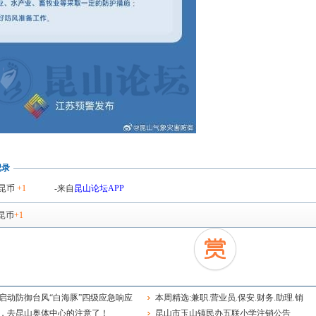
记录
昆币
+1
-来自
昆山论坛APP
昆币
+1
启动防御台风“白海豚”四级应急响应
本周精选:兼职.营业员.保安.财务.助理.销
，去昆山奥体中心的注意了！
售.品管主管.钳工.学徒.电工.前台.老师~
昆山市玉山镇民办五联小学注销公告