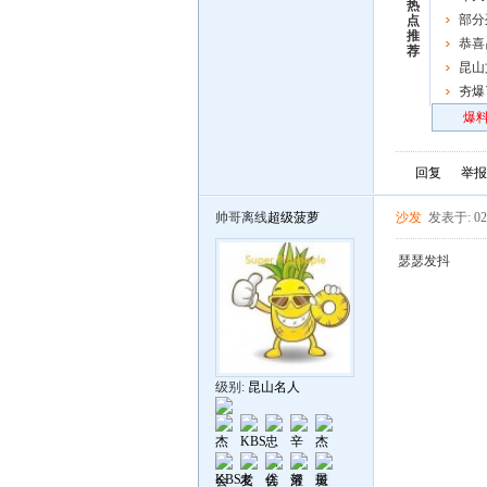
热
部分
点
推
恭喜
荐
男子链
昆山
正式开
夯爆
炸场
爆料
回复
举报
帅哥离线
超级菠萝
沙发
发表于: 02
瑟瑟发抖
级别:
昆山名人