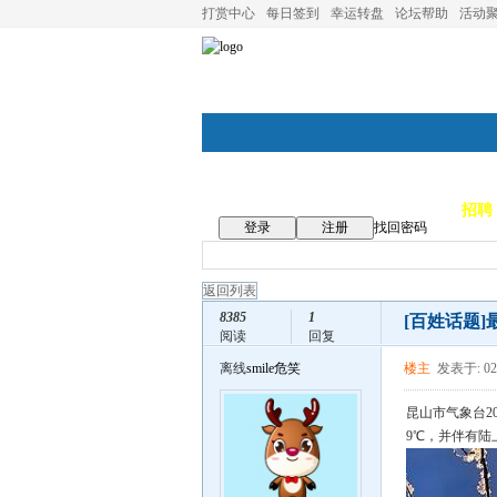
打赏中心
每日签到
幸运转盘
论坛帮助
活动
论坛首页
论坛导航
商家
招聘
登录
注册
找回密码
返回列表
8385
1
[百姓话题]
阅读
回复
离线
smile危笑
楼主
发表于: 02
昆山市气象台2
9℃，并伴有陆上