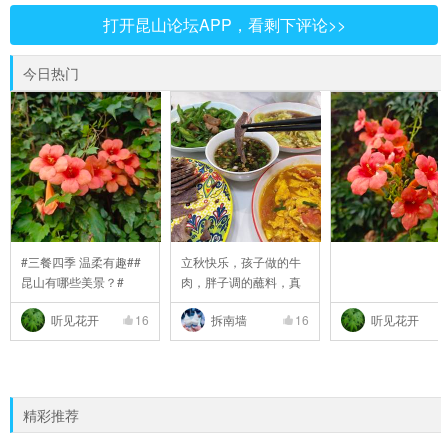
打开昆山论坛APP，看剩下评论>>
今日热门
#三餐四季 温柔有趣##
立秋快乐，孩子做的牛
昆山有哪些美景？#
肉，胖子调的蘸料，真
..
听见花开
16
拆南墙
16
听见花开
精彩推荐