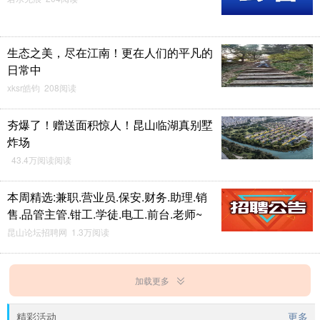
生态之美，尽在江南！更在人们的平凡的
日常中
xksr皓钧 208阅读
夯爆了！赠送面积惊人！昆山临湖真别墅
炸场
43.4万阅读阅读
本周精选:兼职.营业员.保安.财务.助理.销
售.品管主管.钳工.学徒.电工.前台.老师~
昆山论坛招聘网 1.3万阅读
加载更多
精彩活动
更多