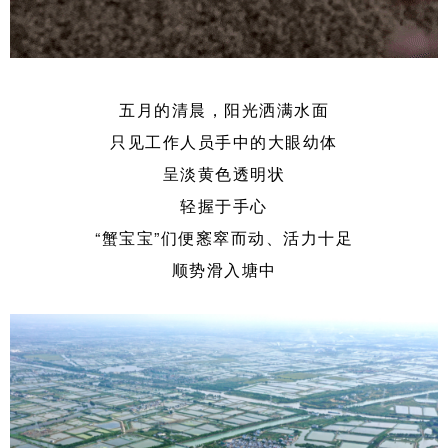
五月的清晨，阳光洒满水面
只见工作人员手中的大眼幼体
呈淡黄色透明状
轻握于手心
“蟹宝宝”们便窸窣而动、活力十足
顺势滑入塘中