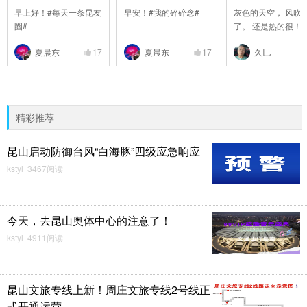
早上好！#每天一条昆友
早安！#我的碎碎念#
灰色的天空， 风吹
圈#
了。 还是热的很！
夏晨东
17
夏晨东
17
久乚
精彩推荐
昆山启动防御台风“白海豚”四级应急响应
kstyl 3467阅读
今天，去昆山奥体中心的注意了！
kstyl 4911阅读
昆山文旅专线上新！周庄文旅专线2号线正
式开通运营