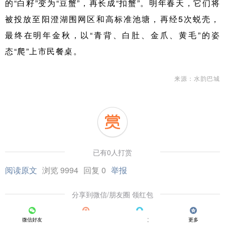
的“白籽”变为“豆蟹”，再长成“
扣蟹
”。明年春天，它们将
被投放至阳澄湖围网区和高标准池塘，再经5次蜕壳，
最终在明年金秋，以“青背、白肚、金爪、黄毛”的姿
态“爬”上市民餐桌。
来源：水韵巴城
已有0人打赏
阅读原文
浏览 9994
回复 0
举报
分享到微信/朋友圈 领红包
微信好友
朋友圈
QQ好友
更多