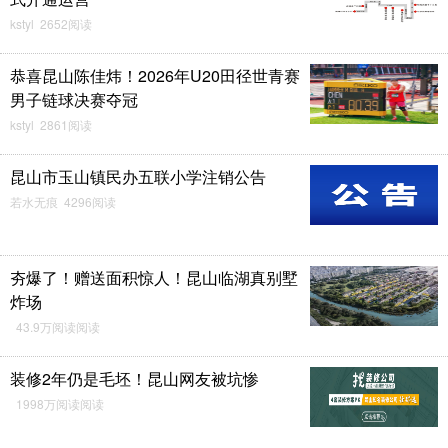
kstyl 2652阅读
恭喜昆山陈佳炜！2026年U20田径世青赛
男子链球决赛夺冠
kstyl 2861阅读
昆山市玉山镇民办五联小学注销公告
若水无痕 4296阅读
夯爆了！赠送面积惊人！昆山临湖真别墅
炸场
43.9万阅读阅读
装修2年仍是毛坯！昆山网友被坑惨
1998万阅读阅读