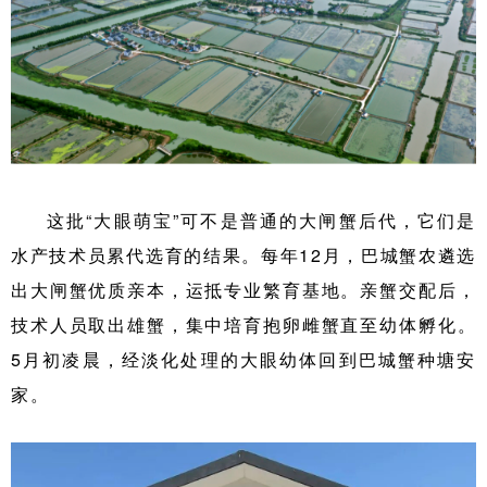
这批“大眼萌宝”可不是普通的大闸蟹后代，它们是
水产技术员累代选育的结果。每年12月，巴城蟹农遴选
出大闸蟹优质亲本，运抵专业繁育基地。亲蟹交配后，
技术人员取出雄蟹，集中培育抱卵雌蟹直至幼体孵化。
5月初凌晨，经淡化处理的大眼幼体回到巴城蟹种塘安
家。