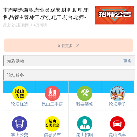
本周精选:兼职.营业员.保安.财务.助理.销
售.品管主管.钳工.学徒.电工.前台.老师~
昆山论坛招聘网 1.4万阅读
加载更多
精彩活动
更多
论坛服务
论坛优选
昆山二手房
我要装修
论坛亲子
掌上公交
信息发布
昆山招聘
昆山汽车