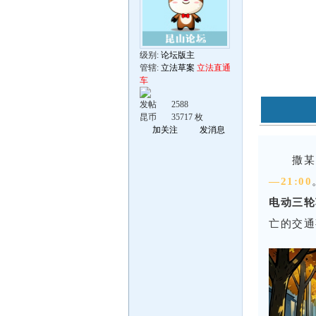
级别:
论坛版主
管辖:
立法草案
立法直通
车
发帖
2588
昆币
35717 枚
加关注
发消息
撒某
—21:00
电动三轮
亡的交通