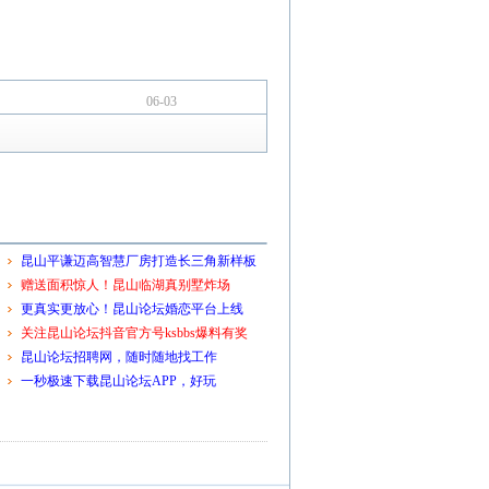
06-03
昆山平谦迈高智慧厂房打造长三角新样板
赠送面积惊人！昆山临湖真别墅炸场
更真实更放心！昆山论坛婚恋平台上线
关注昆山论坛抖音官方号ksbbs爆料有奖
昆山论坛招聘网，随时随地找工作
一秒极速下载昆山论坛APP，好玩