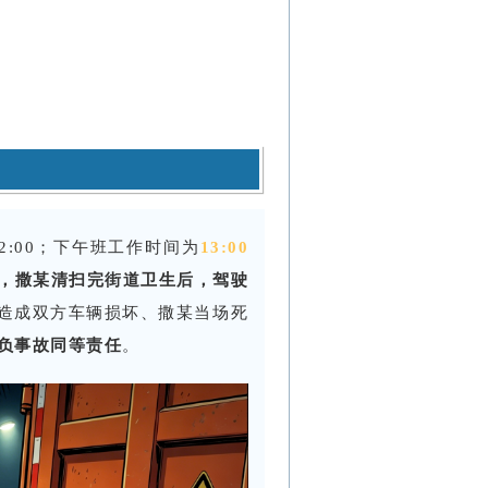
2:00；下午班工作时间为
13:00
右，
撒某清扫完街道卫生
后，驾驶
造成双方车辆损坏、撒某当场死
负事故同等责任
。