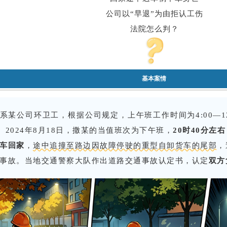
公司以“早退”为由拒认工伤
法院怎么判？
基本案情
系某公司环卫工，根据公司规定，上午班工作时间为4:00—1
。2024年8月18日，撒某的当值班次为下午班，
20时40分左
车回家
，
途中追撞至路边因故障停驶的重型自卸货车的尾部
，
事故。当地交通警察大队作出道路交通事故认定书，认定
双方