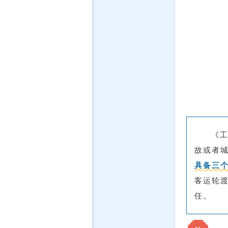
《
故或者
具备三
客运轮
任。