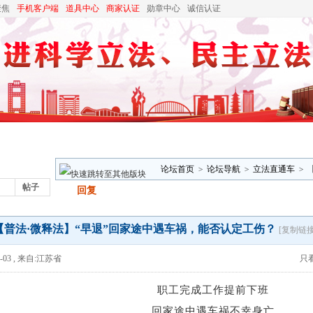
聚焦
手机客户端
道具中心
商家认证
勋章中心
诚信认证
论坛首页
>
论坛导航
>
立法直通车
>
帖子
发帖
回复
工伤？
【普法·微释法】“早退”回家途中遇车祸，能否认定工伤？
[复制链接
-03
,
来自:江苏省
只
职工完成工作提前下班
回家途中遇车祸不幸身亡