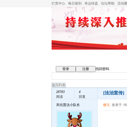
打赏中心
每日签到
幸运转盘
论坛帮助
活动
登录
注册
找回密码
返回列表
20703
4
[法治宣传]
阅读
回复
离线
普法小队长
楼主
发表于: 06