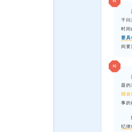
0
1
干问
时间
要具
间要
0
2
题的
结合
事的
纪律