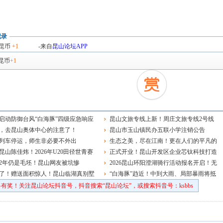
记录
昆币
+1
-来自
昆山论坛APP
昆币
+1
启动防御台风“白海豚”四级应急响应
昆山文旅专线上新！周庄文旅专线2号线
，去昆山奥体中心的注意了！
正式开通运营
昆山市玉山镇民办五联小学注销公告
列车停运，师生非必要不外出
生态之美，尽在江南！更在人们的平凡的
昆山陈佳炜！2026年U20田径世青赛
日常中
正式开业！昆山开发区企业芯钛科技打造
球决赛夺冠
2年仍是毛坯！昆山网友被坑惨
国内首个全链条国产化车规测试线
2026昆山环阳澄湖骑行活动报名开启！无
了！赠送面积惊人！昆山临湖真别墅
车日，趣骑行！
“白海豚”趋近！中到大雨、局部暴雨将抵
昆山
有奖！关注昆山论坛抖音号，抖音搜索“昆山论坛”，或搜索抖音号：ksbbs