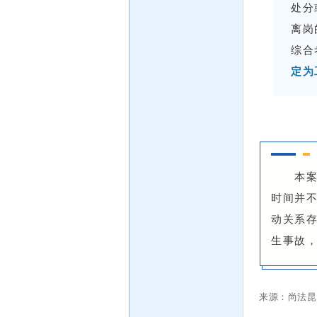
处分
离岗
综合
定为
本
时间并
动关系
生事故
来源：尚法昆