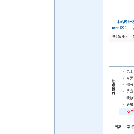
本帖评分
mimi1222
共
1
条评分
，
昆山
今天
热
部分
点
推
恭喜
荐
男子链
装修
夯爆
炸场
爆料
回复
举报