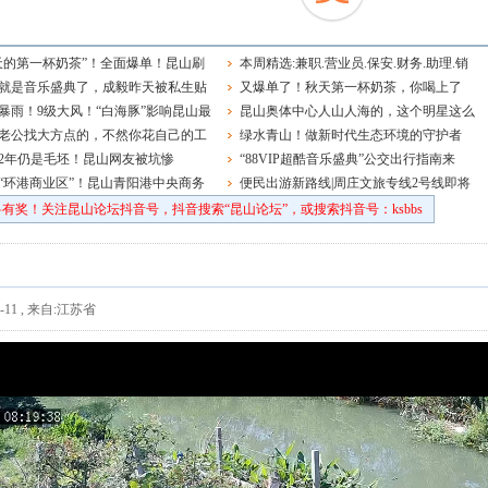
天的第一杯奶茶”！全面爆单！昆山刷
本周精选:兼职.营业员.保安.财务.助理.销
就是音乐盛典了，成毅昨天被私生贴
售.品管主管.钳工.学徒.电工.前台.老师~
又爆单了！秋天第一杯奶茶，你喝上了
大家一定要理智追星啊！
暴雨！9级大风！“白海豚”影响昆山最
吗？
昆山奥体中心人山人海的，这个明星这么
在……
老公找大方点的，不然你花自己的工
多粉丝的吗！
绿水青山！做新时代生态环境的守护者
家都肉疼
2年仍是毛坯！昆山网友被坑惨
“88VIP超酷音乐盛典”公交出行指南来
“环港商业区”！昆山青阳港中央商务
啦！
便民出游新路线|周庄文旅专线2号线即将
区最新控规发布
上线！
有奖！关注昆山论坛抖音号，抖音搜索“昆山论坛”，或搜索抖音号：ksbbs
-11
,
来自:江苏省