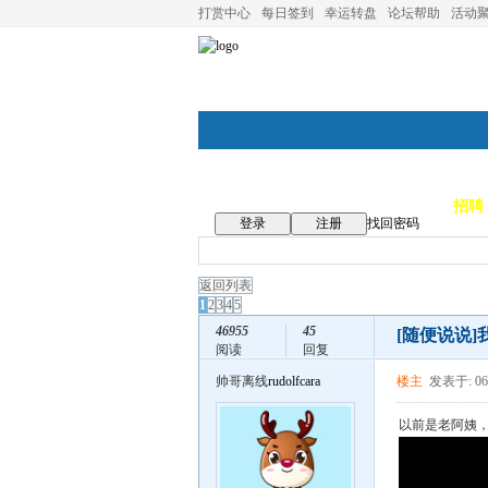
打赏中心
每日签到
幸运转盘
论坛帮助
活动
论坛首页
论坛导航
商家
招聘
登录
注册
找回密码
返回列表
1
2
3
4
5
46955
45
[随便说说]
阅读
回复
帅哥离线
rudolfcara
楼主
发表于: 06
以前是老阿姨