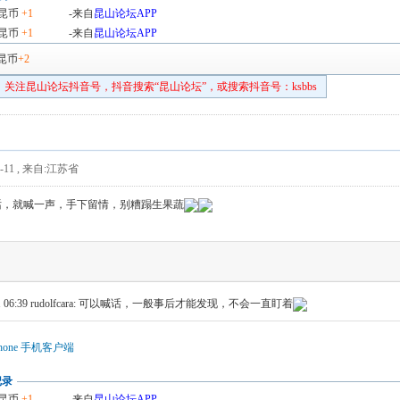
昆币
+1
-来自
昆山论坛APP
昆币
+1
-来自
昆山论坛APP
昆币
+2
关注昆山论坛抖音号，抖音搜索“昆山论坛”，或搜索抖音号：ksbbs
-11
,
来自:江苏省
话，就喊一声，手下留情，别糟蹋生果蔬
 06:39
rudolfcara: 可以喊话，一般事后才能发现，不会一直盯着
hone 手机客户端
记录
昆币
+1
-来自
昆山论坛APP