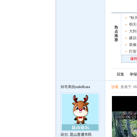
“秋
屏了
明天
热
车了，
大到
点
推
强时段
建议
荐
资，人
装修
打造
区启动
爆料
回复
举报
帅哥离线
rudolfcara
沙发
发表于: 06
级别:
昆山普通市民