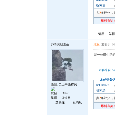
拆南墙
共
2
条评分
，
爆料有奖！
引用
举报
帅哥离线
壹生
地板
发表于: 06
是一位懂生活
内容来自 An
本帖评分
级别:
昆山中级市民
helubo027
拆南墙
发帖
3967
昆币
349 枚
共
2
条评分
，
加关注
发消息
爆料有奖！