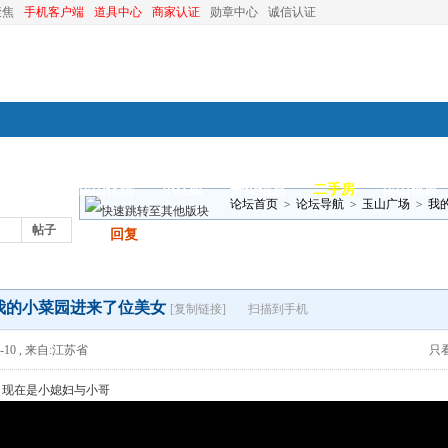
聚焦
手机客户端
道具中心
商家认证
勋章中心
诚信认证
装修
昆山优选
小红娘
分类信息
二手房
昆山视窗
论坛首页
>
论坛导航
>
玉山广场
>
我
帖子
发帖
回复
我的小菜园进来了位美女
[复制链接]
扫描到手机
-10
,
来自:江苏省
只
，现在是小媳妇与小哥