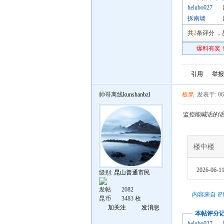
helubo027
拆南墙
共
2
条评分
，
爆料有奖！
引用
举报
帅哥离线
kunshanbzl
板凳
发表于: 06
监控能喊话的
楼中楼
2026-06-11
级别:
昆山普通市民
发帖
2082
内容来自 iP
昆币
3483 枚
加关注
发消息
本帖评分
helubo027