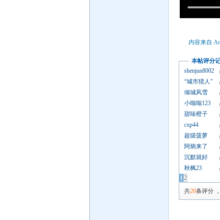
内容来自 An
本帖评分
shenjun8002
“城市猎人”
倾城风雪
小嗡嗡123
甜味橙子
cxp44
超级菠萝
阿炳来了
沉默就好
秋枫23
1
2
共
20
条评分