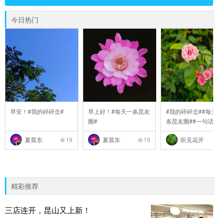
今日热门
早安！#我的碎碎念#
早上好！#每天一条昆友
#我的碎碎念##每天
圈#
条昆友圈##一句话
..
夏晨东
19
夏晨东
19
听见花开
精彩推荐
三店连开，昆山又上新！