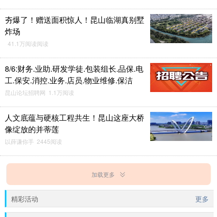
夯爆了！赠送面积惊人！昆山临湖真别墅
炸场
41.1万阅读阅读
8/6:财务.业助.研发学徒.包装组长.品保.电
工.保安.消控.业务.店员.物业维修.保洁
昆山论坛招聘网 1.1万阅读
人文底蕴与硬核工程共生！昆山这座大桥
像绽放的并蒂莲
以薛谦你手 2445阅读
加载更多
精彩活动
更多