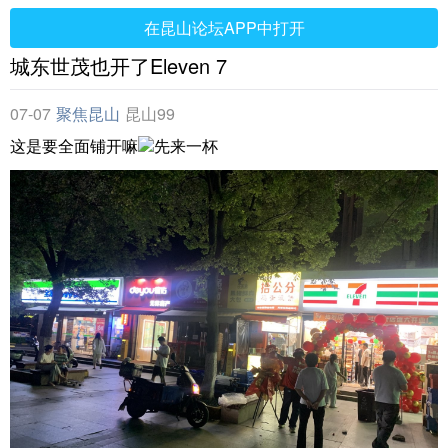
在昆山论坛APP中打开
城东世茂也开了Eleven 7
07-07
聚焦昆山
昆山99
这是要全面铺开嘛
先来一杯