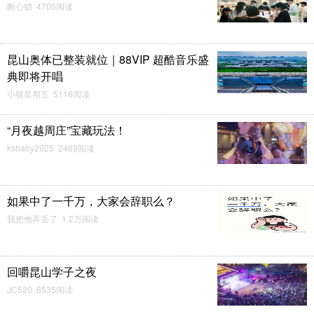
断心锁 4705阅读
昆山奥体已整装就位｜88VIP 超酷音乐盛
典即将开唱
小猫星期五 5116阅读
“月夜越周庄”宝藏玩法！
ksbaby2025 2469阅读
如果中了一千万，大家会辞职么？
我把他弄丢了 1.2万阅读
回嚼昆山学子之夜
JC520 6535阅读