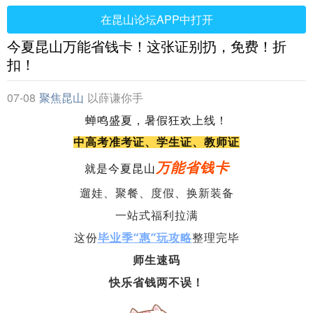
在昆山论坛APP中打开
今夏昆山万能省钱卡！这张证别扔，免费！折
扣！
07-08
聚焦昆山
以薛谦你手
蝉鸣盛夏，暑假狂欢上线！
中高考准考证、学生证、教师证
万能省钱卡
就是今夏昆山
遛娃、聚餐、度假、换新装备
一站式福利拉满
这份
毕业季
“惠”玩攻略
整理完毕
师生速码
快乐省钱两不误！