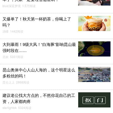
blue深蓝梦境 1.5万阅读
又爆单了！秋天第一杯奶茶，你喝上了
吗？
凉瞳 1442阅读
大到暴雨！9级大风！“白海豚”影响昆山最
强时段在……
北欢 5331阅读
昆山奥体中心人山人海的，这个明星这么
多粉丝的吗！
昆仑上上 2868阅读
建议老公找大方点的，不然你花自己的工
资，人家都肉疼
starlightok 5324阅读