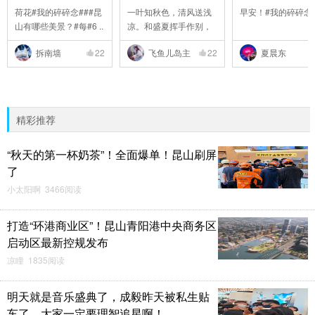
荷花#我的碎碎念###昆
一叶知秋色，清风送浅
早安！#我的碎碎念
山有哪些美景？#每#6 ..
凉。和盛夏挥手作别，
..
拆南墙
22
飞鱼儿岛主
22
夏晨东
精彩推荐
“秋天的第一杯奶茶”！全面爆单！昆山刷屏
了
小太阳啊 3466阅读
打造“环港商业区”！昆山青阳港中央商务区
启动区最新控规发布
凉瞳 1835阅读
明天就是音乐盛典了，成毅昨天被私生贴
车了，大家一定要理智追星啊！