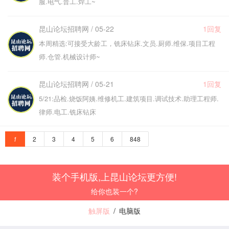
服.电气.普工.焊工~
昆山论坛招聘网 / 05-22
1回复
本周精选:可接受大龄工，铣床钻床.文员.厨师.维保.项目工程
师.仓管.机械设计师~
昆山论坛招聘网 / 05-21
1回复
5/21:品检.烧饭阿姨.维修机工.建筑项目.调试技术.助理工程师.
律师.电工.铣床钻床
1
2
3
4
5
6
848
装个手机版,上昆山论坛更方便!
给你也装一个?
触屏版
/
电脑版