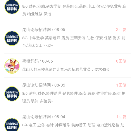
8/6:财务.业助.研发学徒.包装组长.品保.电工.保安.消控.业务.店
员.物业维修.保洁
昆山论坛招聘网 / 08-05
2回复
8/3:中学数学.英语老师.店员.空调安装.助教.保安.保洁.财务.前
台.退休女工.业助~
蜜桃妈妈 / 08-05
0回复
昆山天虹三楼享遛娃儿童乐园招聘营业员，要求48-5
昆山论坛招聘网 / 08-05
1回复
8/5:消控.财务.经理助理.销售经理.保安.兼职.物业维修.保洁.护
理员.装卸.实验员~
昆山论坛招聘网 / 08-04
1回复
8/4:电工.业务.会计.冲床维修.装卸普工.助理.电力运维巡检.助