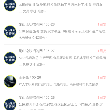
本周精选:业助.绘图.研发助理.施工员.弱电技工.业务.厨师.护
工.文员.学徒.维修~
昆山论坛招聘网 / 05-28
1回复
5/28:保洁.业务.文员.武术教练.冲床维修.研发工程师.生产经理.
水电维修.CNC操作~
昆山论坛招聘网 / 05-27
1回复
5/27:品质副总.生产经理.食品研发助理.风机水泵研发工程师.普
工.机械设计.业务~
王保锋 / 05-26
1回复
本人求职专职行政司机、老板司机、商务接待司机驾龄多
昆山论坛招聘网 / 05-26
1回复
5/26:模具学徒.保洁.保安.铣床钻床.施工员.弱电技术.业务.客