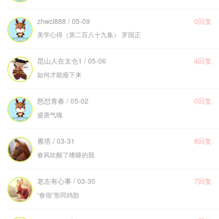
zhwcl888 / 05-09
0回复
美学心得（第二百八十九集） 罗国正
昆山人在太仓1 / 05-06
4回复
如何才能瘦下来
怒怼青春 / 05-02
0回复
盛唐气魄
雁塔 / 03-31
8回复
春风吹醒了嗜睡的我
老左有心事 / 03-30
7回复
“春假”形同鸡肋