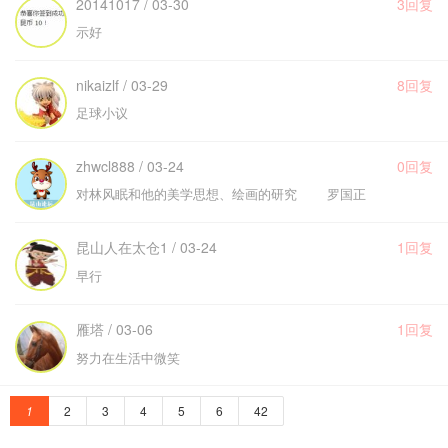
20141017 / 03-30
3回复
示好
nikaizlf / 03-29
8回复
足球小议
zhwcl888 / 03-24
0回复
对林风眠和他的美学思想、绘画的研究 罗国正
昆山人在太仓1 / 03-24
1回复
早行
雁塔 / 03-06
1回复
努力在生活中微笑
1
2
3
4
5
6
42