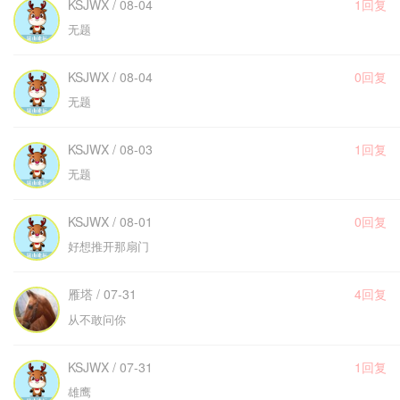
KSJWX / 08-04
1回复
无题
KSJWX / 08-04
0回复
无题
KSJWX / 08-03
1回复
无题
KSJWX / 08-01
0回复
好想推开那扇门
雁塔 / 07-31
4回复
从不敢问你
KSJWX / 07-31
1回复
雄鹰