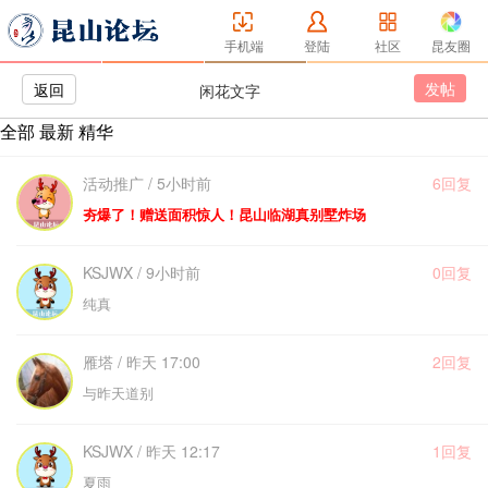
手机端
登陆
社区
昆友圈
发帖
返回
闲花文字
全部
最新
精华
活动推广 / 5小时前
6回复
夯爆了！赠送面积惊人！昆山临湖真别墅炸场
KSJWX / 9小时前
0回复
纯真
雁塔 / 昨天 17:00
2回复
与昨天道别
KSJWX / 昨天 12:17
1回复
夏雨