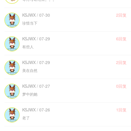
KSJWX / 07-30
2回复
珍惜当下
KSJWX / 07-29
6回复
有些人
KSJWX / 07-29
2回复
美在自然
KSJWX / 07-27
0回复
梦中的她
KSJWX / 07-26
1回复
老了