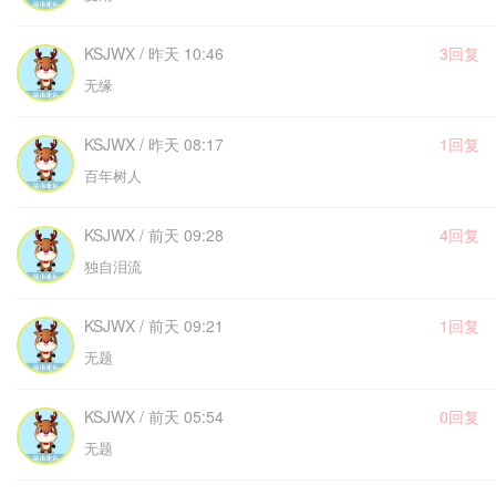
KSJWX / 昨天 10:46
3回复
无缘
KSJWX / 昨天 08:17
1回复
百年树人
KSJWX / 前天 09:28
4回复
独自泪流
KSJWX / 前天 09:21
1回复
无题
KSJWX / 前天 05:54
0回复
无题