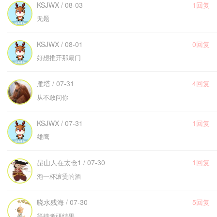
KSJWX / 08-03
1回复
无题
KSJWX / 08-01
0回复
好想推开那扇门
雁塔 / 07-31
4回复
从不敢问你
KSJWX / 07-31
1回复
雄鹰
昆山人在太仓1 / 07-30
1回复
泡一杯滚烫的酒
晓水残海 / 07-30
5回复
等待考研结果。。。