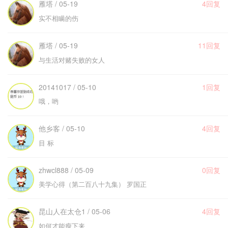
雁塔 / 05-19
4回复
实不相瞒的伤
雁塔 / 05-19
11回复
与生活对赌失败的女人
20141017 / 05-10
1回复
哦，哟
他乡客 / 05-10
4回复
目 标
zhwcl888 / 05-09
0回复
美学心得（第二百八十九集） 罗国正
昆山人在太仓1 / 05-06
4回复
如何才能瘦下来