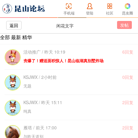
手机端
登陆
社区
昆友圈
发帖
返回
闲花文字
全部
最新
精华
活动推广 / 昨天 10:19
6回复
夯爆了！赠送面积惊人！昆山临湖真别墅炸场
KSJWX / 2小时前
0回复
无题
KSJWX / 昨天 15:11
2回复
纯真
雁塔 / 前天 17:00
2回复
与昨天道别