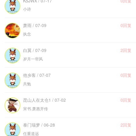
KSJWX / 07-17
0回复
小诗
萧雨 / 07-09
0回复
执念
白翼 / 07-09
2回复
岁月一帘风
他乡客 / 07-07
0回复
共勉
昆山人在太仓1 / 07-02
0回复
宋书.萧惠开传
泰门瑞梦 / 06-28
2回复
任重道远