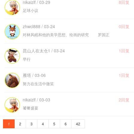
nikaizlf / 03-29
8回复
足球小议
zhwcl888 / 03-24
0回复
对林风眠和他的美学思想、绘画的研究 罗国正
昆山人在太仓1 / 03-24
1回复
早行
雁塔 / 03-06
1回复
努力在生活中微笑
nikaizlf / 03-03
2回复
饕餮盛宴
1
2
3
4
5
6
42