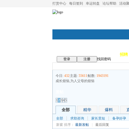
打赏中心
每日签到
幸运转盘
论坛帮助
活动
论坛首页
论坛导航
商家
招聘
登录
注册
找回密码
今日:
432
|
主题:
55611
|
帖数:
1943191
成长烦恼,为人父母的烦恼
发帖
1
2
3
4
5
全部
精华
爆料
全部
求助咨询
家长里短
备孕好孕
新窗
排序：
最新发帖
|
最后回复