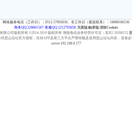
网络服务电话（工作日）：0512-57993030、非工作日（紧急联系）：18888186330
商务QQ:228661547
|
客服QQ:2212793658
|
无图版
|
触屏版
|
清除Cookies
公司版权所有 ©2014-2019 版权所有 增值电信业务经营许可证：苏B2-20200152
苏
未经昆山论坛官方授权，任何APP及第三方平台严禁转载及使用昆山论坛内容，违者必
server:192.168.0.177