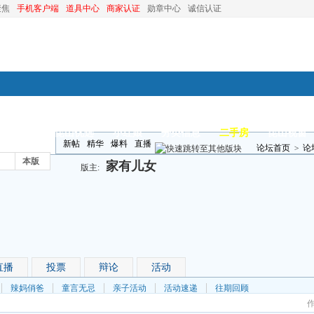
聚焦
手机客户端
道具中心
商家认证
勋章中心
诚信认证
装修
昆山优选
小红娘
分类信息
二手房
昆山视窗
新帖
精华
爆料
直播
论坛首页
>
论
本版
家有儿女
版主:
直播
投票
辩论
活动
辣妈俏爸
童言无忌
亲子活动
活动速递
往期回顾