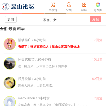
手机端
登陆
社区
昆友圈
发帖
返回
家有儿女
全部
最新
精华
活动推广 / 6小时前
7回复
夯爆了！赠送面积惊人！昆山临湖真别墅炸场
冰美式很苦 / 20分钟前
15回复
这一路走来，庆幸自己坚持了两件事
我是松鼠 / 3小时前
52回复
避暑入恩施，山野觅清凉。
maroushou / 3小时前
7回复
今年高考，网上基本没有【南通遥遥领先】了。。。