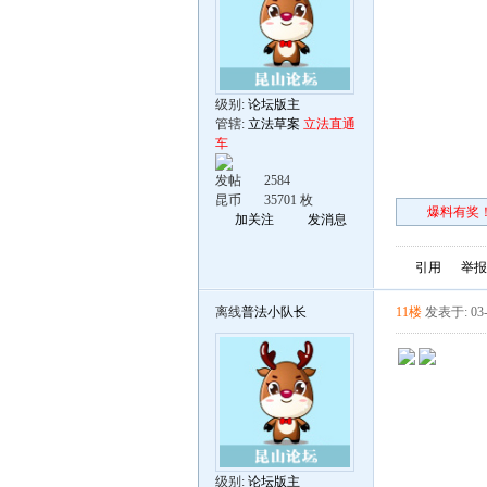
级别:
论坛版主
管辖:
立法草案
立法直通
车
发帖
2584
昆币
35701 枚
爆料有奖！
加关注
发消息
引用
举报
离线
普法小队长
11楼
发表于: 03-
级别:
论坛版主