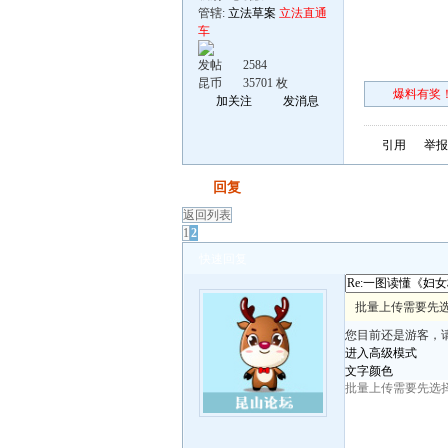
管辖:
立法草案
立法直通
车
发帖
2584
昆币
35701 枚
爆料有奖！
加关注
发消息
引用
举报
发帖
回复
返回列表
1
2
快速回复
批量上传需要先
您目前还是游客，
进入高级模式
文字颜色