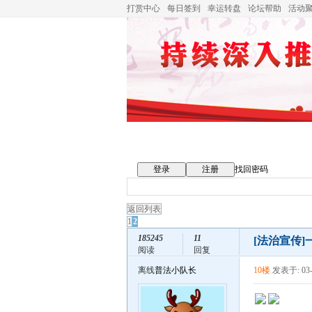
打赏中心
每日签到
幸运转盘
论坛帮助
活动
登录
注册
找回密码
返回列表
1
2
185245
11
[法治宣传]
阅读
回复
离线
普法小队长
10楼
发表于: 03-