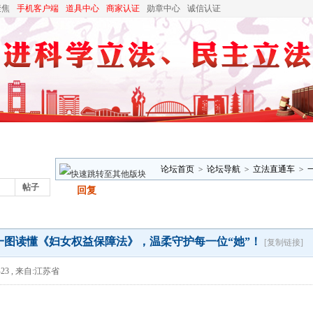
聚焦
手机客户端
道具中心
商家认证
勋章中心
诚信认证
论坛首页
>
论坛导航
>
立法直通车
>
帖子
发帖
回复
位“她”！
一图读懂《妇女权益保障法》，温柔守护每一位“她”！
[复制链接]
23
,
来自:江苏省