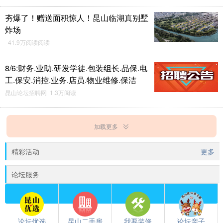
夯爆了！赠送面积惊人！昆山临湖真别墅
炸场
41.9万阅读阅读
8/6:财务.业助.研发学徒.包装组长.品保.电
工.保安.消控.业务.店员.物业维修.保洁
昆山论坛招聘网 1.3万阅读
加载更多
精彩活动
更多
论坛服务
论坛优选
昆山二手房
我要装修
论坛亲子