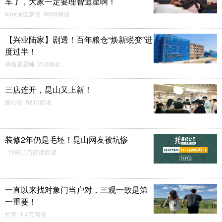
车了，大家一定要理智追星啊！
blue深蓝梦境 8609阅读
【兴业陆家】剧透！百年粮仓“焕新蜕变”进
度过半！
揣着星星睡 203阅读
三店连开，昆山又上新！
断心锁 9815阅读
装修2年仍是毛坯！昆山网友被坑惨
1996.1万阅读阅读
一直以来找对象门当户对，三观一致是第
一重要！
竹青 1.4万阅读