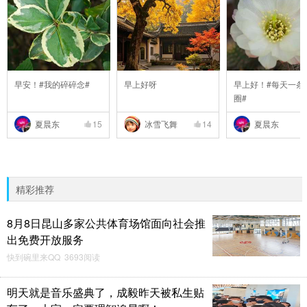
早安！#我的碎碎念#
早上好呀
早上好！#每天一条
圈#
夏晨东
15
冰雪飞舞
14
夏晨东
精彩推荐
8月8日昆山多家公共体育场馆面向社会推
出免费开放服务
快到碗里来QQ 3693阅读
明天就是音乐盛典了，成毅昨天被私生贴