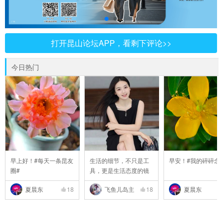
打开昆山论坛APP，看剩下评论>>
今日热门
早上好！#每天一条昆友
生活的细节，不只是工
早安！#我的碎碎念
圈#
具，更是生活态度的镜
..
夏晨东
18
飞鱼儿岛主
18
夏晨东