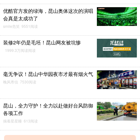
优酷官方发的绿海，昆山奥体这次的演唱
会真是太成功了
smile危笑 9551阅读
装修2年仍是毛坯！昆山网友被坑惨
1999.3万阅读阅读
毫无争议！昆山中华园夜市才最有烟火气
晚风寄信 7530阅读
昆山，全力守护！全力以赴做好台风防御
各项工作
揣着星星睡 613阅读