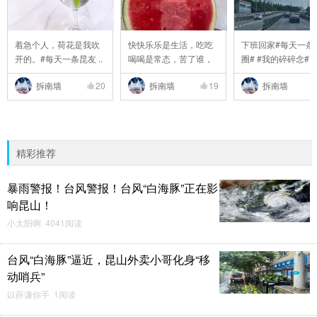
着急个人，荷花是我吹
快快乐乐是生活，吃吃
下班回家#每天一条
开的。#每天一条昆友 ..
喝喝是常态，苦了谁，
圈# #我的碎碎念# #6 
..
拆南墙
20
拆南墙
19
拆南墙
精彩推荐
暴雨警报！台风警报！台风“白海豚”正在影
响昆山！
小太阳啊 4041阅读
台风“白海豚”逼近，昆山外卖小哥化身“移
动哨兵”
以薛谦你手 1阅读