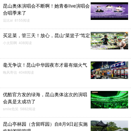
昆山奥体演唱会不断啊！她青春live演唱会
合唱季来了
逗比ai 8155阅读
买足菜，管三天！放心，昆山“菜篮子”笃定
小太阳啊 408阅读
毫无争议！昆山中华园夜市才最有烟火气
晚风寄信 4048阅读
优酷官方发的绿海，昆山奥体这次的演唱
会真是太成功了
smile危笑 5882阅读
昆山亭林园（含留晖园）自8月9日起实施
临时闭园管理