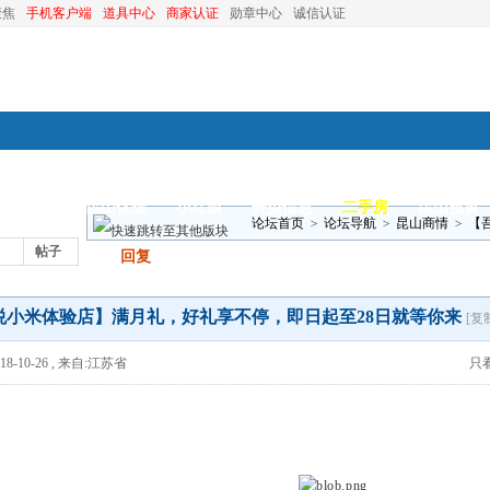
聚焦
手机客户端
道具中心
商家认证
勋章中心
诚信认证
装修
昆山优选
小红娘
分类信息
二手房
昆山视窗
论坛首页
>
论坛导航
>
昆山商情
>
【
帖子
发帖
回复
28日就等你来
悦小米体验店】满月礼，好礼享不停，即日起至28日就等你来
[复
8-10-26
,
来自:江苏省
只