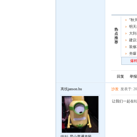
“秋
屏了
明天
热
车了，
大到
点
推
强时段
建议
荐
资，人
装修
夯爆
炸场
爆料
回复
举报
离线
janson.hu
沙发
发表于: 201
让我们一起在8月
级别:
昆山普通市民