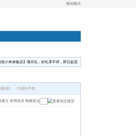
夜间模式
吾悦小米体验店】满月礼，好礼享不停，即日起至
制链接]
扫描到手机
看楼主
使用道具
电梯直达