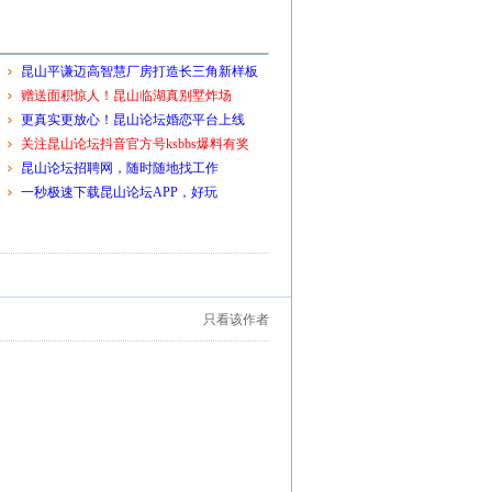
昆山平谦迈高智慧厂房打造长三角新样板
赠送面积惊人！昆山临湖真别墅炸场
更真实更放心！昆山论坛婚恋平台上线
关注昆山论坛抖音官方号ksbbs爆料有奖
昆山论坛招聘网，随时随地找工作
一秒极速下载昆山论坛APP，好玩
只看该作者