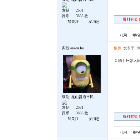
发帖
2681
昆币
3838 枚
爆料有奖！
加关注
发消息
引用
举报
离线
janson.hu
板凳
发表于: 201
音响手环怎么
级别:
昆山普通市民
发帖
2681
昆币
3838 枚
爆料有奖！
加关注
发消息
引用
举报