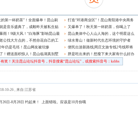
天的第一杯奶茶”！全面爆单！昆山刷
打造“环港商业区”！昆山青阳港中央商务
就是音乐盛典了，成毅昨天被私生贴
区启动区最新控规发布
又爆单了！秋天第一杯奶茶，你喝上了
大家一定要理智追星啊！
暴雨！9级大风！“白海豚”影响昆山最
吗？
昆山奥体中心人山人海的，这个明星这么
在……
老公找大方点的，不然你花自己的工
多粉丝的吗！
绿水青山！做新时代生态环境的守护者
家都肉疼
2年仍是毛坯！昆山网友被坑惨
便民出游新路线|周庄文旅专线2号线即将
了！赠送面积惊人！昆山临湖真别墅
上线！
胖是吃出来的！想瘦下来大家有什么好办
法吗？
有奖！关注昆山论坛抖音号，抖音搜索“昆山论坛”，或搜索抖音号：ksbbs
8-10-26
,
来自:江苏省
26日-8月28日 约起来！ 上面错啦。应该是10月份哦