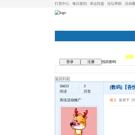
打赏中心
每日签到
幸运转盘
论坛帮助
活动
论坛首页
论坛导航
商家
招聘
登录
注册
找回密码
返回列表
56653
3
[数码]
【吾
阅读
回复
离线
活动推广
楼主
发表于: 201