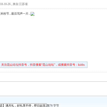
8-10-26
,
来自:江苏省
粉节...最后骂声一片...
关注昆山论坛抖音号，抖音搜索“昆山论坛”，或搜索抖音号：ksbbs
限76 字节