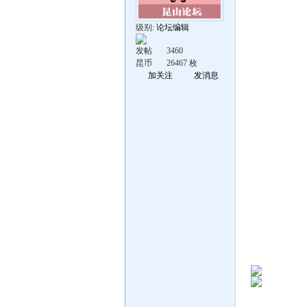
级别:
论坛编辑
发帖
3460
昆币
26467 枚
加关注
发消息