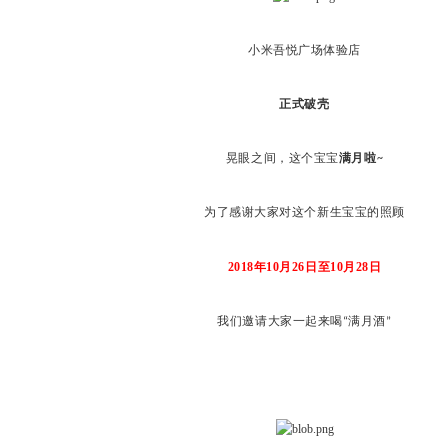
小米吾悦广场体验
店
正式破壳
晃眼之间，这个宝宝
满月啦
~
为了感谢大家对这个新生宝宝的照顾
2018
年
10
月
26
日至
10
月
28
日
我们邀请大家一起来喝
满月酒
“
”