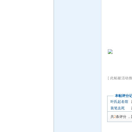
[ 此帖被活动推广在
本帖评分
叶氏起名馆
装笔去死
共
2
条评分
，