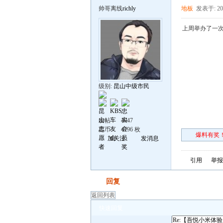
帅哥离线
richly
地板
发表于: 201
上周举办了一次米
级别:
昆山中级市民
发帖
4947
昆币
4796 枚
爆料有奖！
加关注
发消息
引用
举报
发帖
回复
返回列表
快速回复