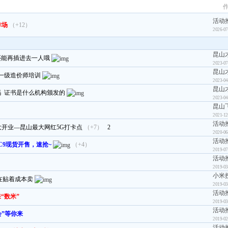
活动
炸场
（+12）
2026-07
昆山
还能再插进去一人哦
2023-07
昆山
一级造价师培训
2023-04
昆山
 证书是什么机构颁发的
2023-04
昆山
？
2021-12
活动
店盛大开业—昆山最大网红5G打卡点
（+7）
2
2020-06
活动
C9现货开售，速抢~
（+4）
2019-07
活动
2019-03
小米
在贴着成本卖
2019-03
活动
“数米”
2019-03
活动
会”等你来
2019-02
活动