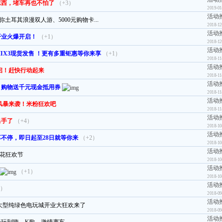
东西，堵车再也不怕了
（+3）
2019-01
活动
土耳其浪漫双人游、5000元购物卡...
2018-12
活动
开业火爆开启！
（+1）
2018-12
活动
MIX3现货发售 ！更有多重钜惠等你来享
（+1）
2018-11
活动
启！赶快行动起来
2018-11
活动
！购物送千元现金抵用券
2018-11
活动
价风暴来袭！米粉狂欢吧
2018-11
活动
出手了
（+4）
2018-10
活动
不停，即日起至28日就等你来
（+2）
2018-10
活动
花狂欢节
2018-10
活动
（+1）
2018-10
活动
4）
2018-09
活动
山大型纯绿色电玩城开业大狂欢来了
2018-09
活动