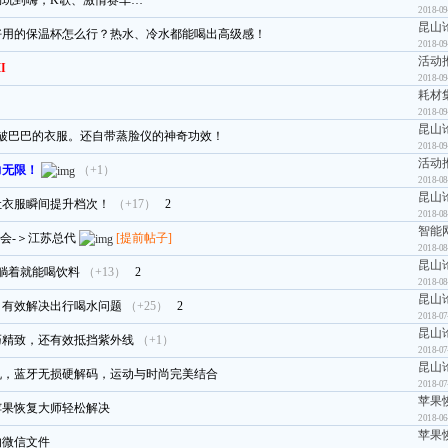
畅玩到嗨，K歌、激情赛车…
2018-09
昆山
好用的保温杯怎么行？热水、冷水都能喝出高级感！
2018-09
活动
I
2018-09
耗材
2018-09
昆山
皱巴巴的衣服。还自带蒸脸仪的神奇功效！
2018-09
活动
力无限！
（+1）
2018-08
昆山
让衣服瞬间提升档次！
（+17）
2
2018-08
智能
山交流会-＞江苏总代
[提前帖子]
2018-08
昆山
躺着就能喝饮料
（+13）
2
2018-08
昆山
，有效解决出行喝水问题
（+25）
2
2018-07
昆山
巧精致，还有效抵挡紫外线
（+1）
2018-07
昆山
机，蓝牙无损硬解码，运动与时尚完美结合
2018-07
苹果
苹果恢复大师轻松解决
2018-06
苹果
的微信文件