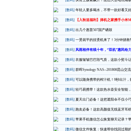
[数码]
快肾上腺素飙升！昆山大型电玩城
[数码]
年轻人要多喝水，不带一款好看又
[数码]
【入秋送福利】择机之家携手小米M
[数码]
出几个惠普507国产硒鼓
[数码]
一烫就平的挂烫机来了！3分钟拯救
[数码]
风雨相伴有线十年，“双机”惠民给
[数码]
衣服皱皱巴巴毁气质，这款小熨斗
[数码]
群晖Synology NAS--201808昆
[数码]
可以随身携带的榨汁机！9秒出汁，
[数码]
轻巧易携带！这款热水壶安全智能
[数码]
夏天出门必备！这把遮阳伞不仅小
[数码]
跑友必备！这款高颜值无线蓝牙耳
[数码]
苹果手机微信怎么恢复聊天记录？
[数码]
微信文件恢复：快速帮你找回过期