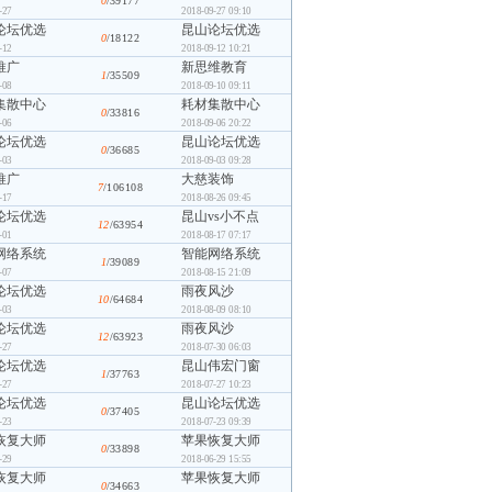
0
/39177
-27
2018-09-27 09:10
论坛优选
昆山论坛优选
0
/18122
-12
2018-09-12 10:21
推广
新思维教育
1
/35509
-08
2018-09-10 09:11
集散中心
耗材集散中心
0
/33816
-06
2018-09-06 20:22
论坛优选
昆山论坛优选
0
/36685
-03
2018-09-03 09:28
推广
大慈装饰
7
/106108
-17
2018-08-26 09:45
论坛优选
昆山vs小不点
12
/63954
-01
2018-08-17 07:17
网络系统
智能网络系统
1
/39089
-07
2018-08-15 21:09
论坛优选
雨夜风沙
10
/64684
-03
2018-08-09 08:10
论坛优选
雨夜风沙
12
/63923
-27
2018-07-30 06:03
论坛优选
昆山伟宏门窗
1
/37763
-27
2018-07-27 10:23
论坛优选
昆山论坛优选
0
/37405
-23
2018-07-23 09:39
恢复大师
苹果恢复大师
0
/33898
-29
2018-06-29 15:55
恢复大师
苹果恢复大师
0
/34663