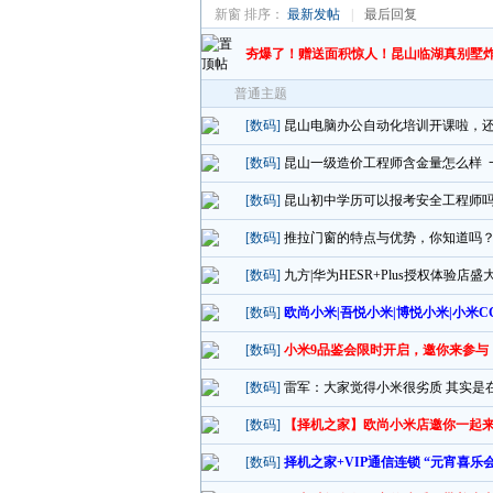
新窗
排序：
最新发帖
|
最后回复
夯爆了！赠送面积惊人！昆山临湖真别墅
普通主题
[数码]
昆山电脑办公自动化培训开课啦，
[数码]
昆山一级造价工程师含金量怎么样 
[数码]
昆山初中学历可以报考安全工程师吗
[数码]
推拉门窗的特点与优势，你知道吗
[数码]
九方|华为HESR+Plus授权体验
[数码]
欧尚小米|吾悦小米|博悦小米|小米C
[数码]
小米9品鉴会限时开启，邀你来参与
[数码]
雷军：大家觉得小米很劣质 其实是
[数码]
【择机之家】欧尚小米店邀你一起来
[数码]
择机之家+VIP通信连锁 “元宵喜乐