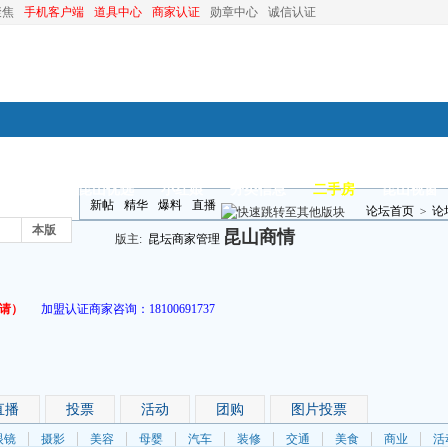
聚焦
手机客户端
道具中心
商家认证
勋章中心
诚信认证
装修
昆山优选
小红娘
分类信息
二手房
昆山视窗
新帖
精华
爆料
直播
论坛首页
>
论
本版
昆山商情
版主:
昆坛商家管理
请）
加盟认证商家咨询：
18100691737
直播
投票
活动
团购
图片投票
眼镜
摄影
美容
母婴
汽车
装修
交通
美食
商业
活