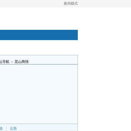
夜间模式
坛导航
>
昆山商情
动
公告