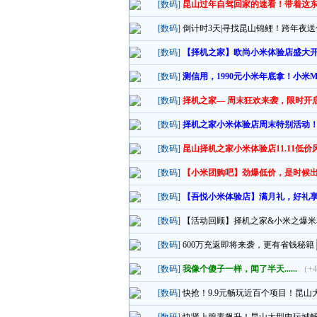
[数码]
昆山过年自驾回家的速看！带着这
[数码]
倒计时3天|寻找昆山锦鲤！跨年夜送你
[数码]
【择机之家】欧尚小米体验店盛大
[数码]
测信用，1990元小米年底拿！小米
[数码]
择机之家— 周末狂欢来袭，限时开
[数码]
择机之家小米体验店周末特别活动
[数码]
昆山择机之家小米体验店11.11低
[数码]
【小米团购吧】劲爆低价，是时候
[数码]
【吾悦小米体验店】满月礼，好礼享
[数码]
【活动回顾】择机之家&小米之爆米
[数码]
600万充返即将来袭，更有省钱秘籍
[数码]
我像个傻子一样，闻了半天......
（+
[数码]
快抢！9.9元畅玩近百个项目！昆