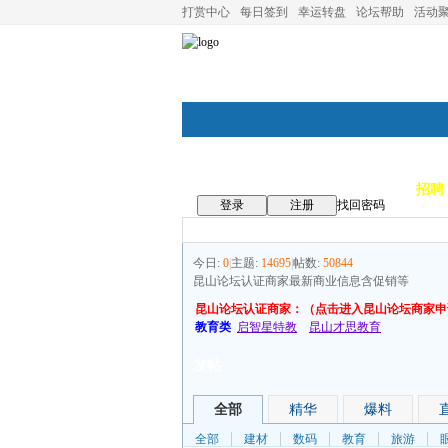
打赏中心
每日签到
幸运转盘
论坛帮助
活动
论坛首页
论坛导航
商家
招聘
登录
注册
找回密码
今日:
0
|
主题:
14695
|
帖数:
50844
昆山论坛认证商家最新商业信息含促销等
昆山论坛认证商家：（点击进入昆山论坛商家申
教育类
启智星特教
昆山才思教育
发帖
全部
精华
爆料
全部
建材
数码
教育
旅游